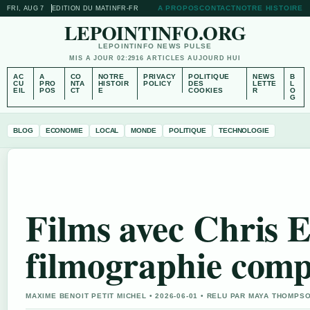
A PROPOS
CONTACT
NOTRE HISTOIRE
FRI, AUG 7
EDITION DU MATIN
FR-FR
LEPOINTINFO.ORG
LEPOINTINFO NEWS PULSE
MIS A JOUR 02:29
16 ARTICLES AUJOURD HUI
AC
A
CO
NOTRE
PRIVACY
POLITIQUE
NEWS
B
CU
PRO
NTA
HISTOIR
POLICY
DES
LETTE
L
EIL
POS
CT
E
COOKIES
R
O
G
BLOG
ECONOMIE
LOCAL
MONDE
POLITIQUE
TECHNOLOGIE
Films avec Chris E
filmographie comp
MAXIME BENOIT PETIT MICHEL • 2026-06-01 • RELU PAR MAYA THOMPS