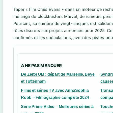
Taper « film Chris Evans » dans un moteur de rech
mélange de blockbusters Marvel, de rumeurs persis
Pourtant, sa carrière de vingt-cinq ans est solid
rôles discrets aux projets annoncés pour 2025. Ce gu
confirmés et les spéculations, avec des pistes pou
A NE PAS MANQUER
De Zerbi OM : départ de Marseille, Beye
Syndr
et Tottenham
causes
Films et séries TV avec AnnaSophia
Transa
Robb – Filmographie complète 2024
compar
Série Prime Video – Meilleures séries à
Touche