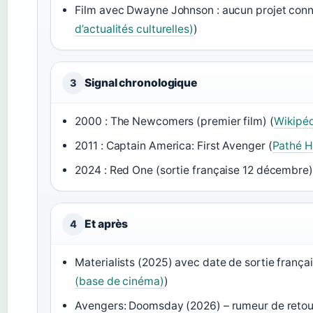
Film avec Dwayne Johnson : aucun projet connu
d’actualités culturelles)
)
Signal chronologique
3
2000 : The Newcomers (premier film) (
Wikipéd
2011 : Captain America: First Avenger (
Pathé H
2024 : Red One (sortie française 12 décembre)
Et après
4
Materialists (2025) avec date de sortie français
(base de cinéma)
)
Avengers: Doomsday (2026) – rumeur de retou