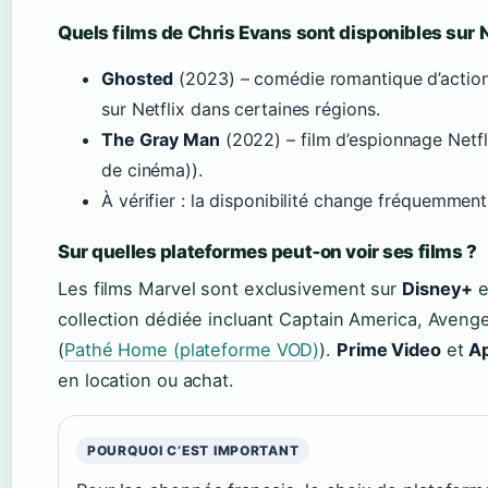
Quels films de Chris Evans sont disponibles sur N
Ghosted
(2023) – comédie romantique d’action
sur Netflix dans certaines régions.
The Gray Man
(2022) – film d’espionnage Netfl
de cinéma)).
À vérifier : la disponibilité change fréquemmen
Sur quelles plateformes peut‑on voir ses films ?
Les films Marvel sont exclusivement sur
Disney+
e
collection dédiée incluant Captain America, Aven
(
Pathé Home (plateforme VOD)
).
Prime Video
et
A
en location ou achat.
POURQUOI C’EST IMPORTANT