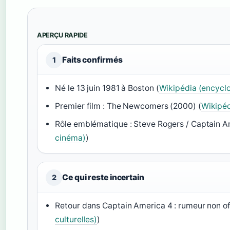
APERÇU RAPIDE
Faits confirmés
1
Né le 13 juin 1981 à Boston (
Wikipédia (encyclo
Premier film : The Newcomers (2000) (
Wikipéd
Rôle emblématique : Steve Rogers / Captain A
cinéma)
)
Ce qui reste incertain
2
Retour dans Captain America 4 : rumeur non off
culturelles)
)