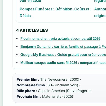
voir en 2025
regard
Pompes Funèbres : Définition, Coûts et
Anthon
Délais
origine
4 ARTICLES LIES
Fioul moins cher : prix actuels et comparatif 2026
Benjamin Duhamel : carrière, famille et passage à Fr
Google My Business : Guide gratuit pour créer votre
Meilleur casque audio sans fil 2026 : comparatif, test
Premier film :
The Newcomers (2000) ·
Nombre de films :
60+ (incluant voix) ·
Rôle phare :
Captain America (Steve Rogers) ·
Prochain film :
Materialists (2025)