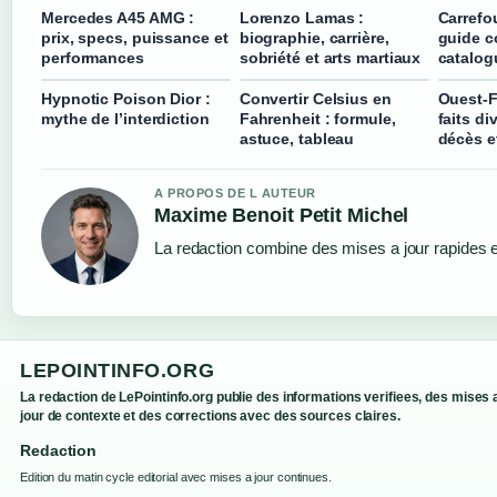
Mercedes A45 AMG :
Lorenzo Lamas :
Carrefou
prix, specs, puissance et
biographie, carrière,
guide c
performances
sobriété et arts martiaux
catalog
Hypnotic Poison Dior :
Convertir Celsius en
Ouest-F
mythe de l’interdiction
Fahrenheit : formule,
faits di
astuce, tableau
décès e
A PROPOS DE L AUTEUR
Maxime Benoit Petit Michel
La redaction combine des mises a jour rapides et
LEPOINTINFO.ORG
La redaction de LePointinfo.org publie des informations verifiees, des mises 
jour de contexte et des corrections avec des sources claires.
Redaction
Edition du matin cycle editorial avec mises a jour continues.