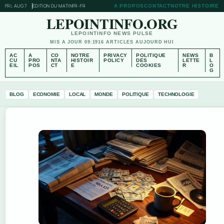
FRI, AUG 7
EDITION DU MATIN
FR-FR
A PROPOS
CONTACT
NOTRE HISTOIRE
LEPOINTINFO.ORG
LEPOINTINFO NEWS PULSE
MIS A JOUR 09:19
16 ARTICLES AUJOURD HUI
AC
A
CO
NOTRE
PRIVACY
POLITIQUE
NEWS
B
CU
PRO
NTA
HISTOIR
POLICY
DES
LETTE
L
EIL
POS
CT
E
COOKIES
R
O
G
BLOG
ECONOMIE
LOCAL
MONDE
POLITIQUE
TECHNOLOGIE