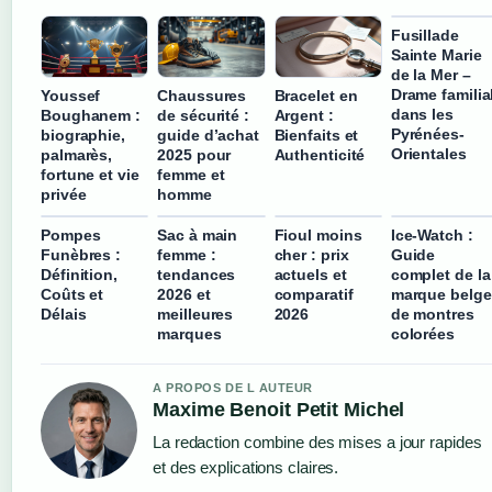
Fusillade
Sainte Marie
de la Mer –
Drame familia
Youssef
Chaussures
Bracelet en
dans les
Boughanem :
de sécurité :
Argent :
Pyrénées-
biographie,
guide d’achat
Bienfaits et
Orientales
palmarès,
2025 pour
Authenticité
fortune et vie
femme et
privée
homme
Pompes
Sac à main
Fioul moins
Ice-Watch :
Funèbres :
femme :
cher : prix
Guide
Définition,
tendances
actuels et
complet de la
Coûts et
2026 et
comparatif
marque belge
Délais
meilleures
2026
de montres
marques
colorées
A PROPOS DE L AUTEUR
Maxime Benoit Petit Michel
La redaction combine des mises a jour rapides
et des explications claires.