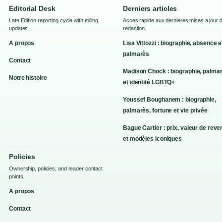
Editorial Desk
Derniers articles
Late Edition reporting cycle with rolling
Acces rapide aux dernieres mises a jour d
updates.
redaction.
A propos
Lisa Vittozzi : biographie, absence e
palmarès
Contact
Madison Chock : biographie, palma
Notre histoire
et identité LGBTQ+
Youssef Boughanem : biographie,
palmarès, fortune et vie privée
Bague Cartier : prix, valeur de reve
et modèles iconiques
Policies
Ownership, policies, and reader contact
points.
A propos
Contact