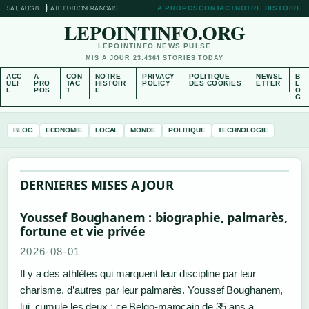
SAT, AUG 8
LATE EDITION
FRANCAIS
A PROPOS
CONTACT
NOTRE HISTOIRE
LEPOINTINFO.ORG
LEPOINTINFO NEWS PULSE
MIS A JOUR 23:43
64 STORIES TODAY
ACC
A
CON
NOTRE
PRIVACY
POLITIQUE
NEWSL
B
UEI
PRO
TAC
HISTOIR
POLICY
DES COOKIES
ETTER
L
L
POS
T
E
O
G
BLOG
ECONOMIE
LOCAL
MONDE
POLITIQUE
TECHNOLOGIE
DERNIERES MISES A JOUR
Youssef Boughanem : biographie, palmarès,
fortune et vie privée
2026-08-01
Il y a des athlètes qui marquent leur discipline par leur
charisme, d’autres par leur palmarès. Youssef Boughanem,
lui, cumule les deux : ce Belgo-marocain de 35 ans a