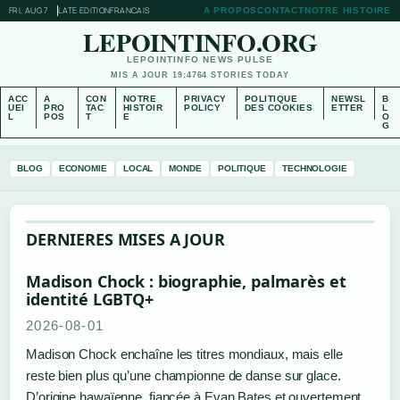
FRI, AUG 7
LATE EDITION
FRANCAIS
A PROPOS
CONTACT
NOTRE HISTOIRE
LEPOINTINFO.ORG
LEPOINTINFO NEWS PULSE
MIS A JOUR 19:47
64 STORIES TODAY
ACC
A
CON
NOTRE
PRIVACY
POLITIQUE
NEWSL
B
UEI
PRO
TAC
HISTOIR
POLICY
DES COOKIES
ETTER
L
L
POS
T
E
O
G
BLOG
ECONOMIE
LOCAL
MONDE
POLITIQUE
TECHNOLOGIE
DERNIERES MISES A JOUR
Madison Chock : biographie, palmarès et
identité LGBTQ+
2026-08-01
Madison Chock enchaîne les titres mondiaux, mais elle
reste bien plus qu’une championne de danse sur glace.
D’origine hawaïenne, fiancée à Evan Bates et ouvertement