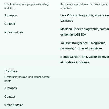
Late Edition reporting cycle with rolling
Acces rapide aux dernieres mises a jour d
updates.
redaction.
A propos
Lisa Vittozzi : biographie, absence e
palmarès
Contact
Madison Chock : biographie, palma
Notre histoire
et identité LGBTQ+
Youssef Boughanem : biographie,
palmarès, fortune et vie privée
Bague Cartier : prix, valeur de reve
et modèles iconiques
Policies
Ownership, policies, and reader contact
points.
A propos
Contact
Notre histoire