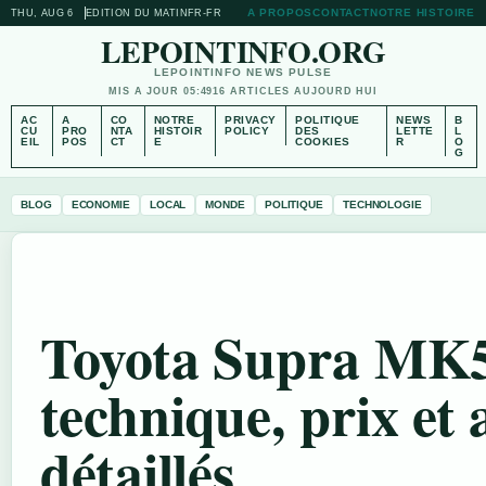
A PROPOS
CONTACT
NOTRE HISTOIRE
THU, AUG 6
EDITION DU MATIN
FR-FR
LEPOINTINFO.ORG
LEPOINTINFO NEWS PULSE
MIS A JOUR 05:49
16 ARTICLES AUJOURD HUI
AC
A
CO
NOTRE
PRIVACY
POLITIQUE
NEWS
B
CU
PRO
NTA
HISTOIR
POLICY
DES
LETTE
L
EIL
POS
CT
E
COOKIES
R
O
G
BLOG
ECONOMIE
LOCAL
MONDE
POLITIQUE
TECHNOLOGIE
Toyota Supra MK5
technique, prix et 
détaillés