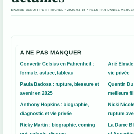
MAXIME BENOIT PETIT MICHEL • 2026-04-15 • RELU PAR DANIEL MERCE
A NE PAS MANQUER
Convertir Celsius en Fahrenheit :
Arié Elmaleh
formule, astuce, tableau
vie privée
Paula Badosa : rupture, blessure et
Quentin Dup
avenir en 2025
meilleurs fi
Anthony Hopkins : biographie,
Nicki Nicole
diagnostic et vie privée
rupture av
Ricky Martin : biographie, coming
La Dame Bl
out, enfants, divorce
et Appariti