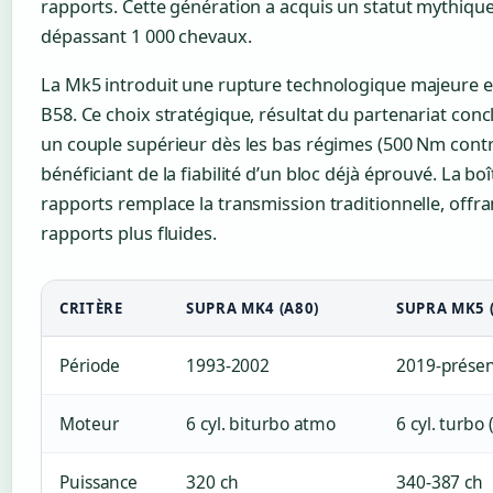
rapports. Cette génération a acquis un statut mythiqu
dépassant 1 000 chevaux.
La Mk5 introduit une rupture technologique majeure
B58. Ce choix stratégique, résultat du partenariat conc
un couple supérieur dès les bas régimes (500 Nm cont
bénéficiant de la fiabilité d’un bloc déjà éprouvé. La b
rapports remplace la transmission traditionnelle, off
rapports plus fluides.
CRITÈRE
SUPRA MK4 (A80)
SUPRA MK5 
Période
1993-2002
2019-prése
Moteur
6 cyl. biturbo atmo
6 cyl. turbo 
Puissance
320 ch
340-387 ch