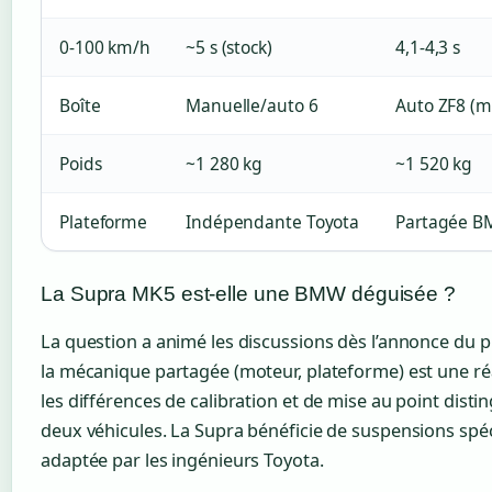
0-100 km/h
~5 s (stock)
4,1-4,3 s
Boîte
Manuelle/auto 6
Auto ZF8 (m
Poids
~1 280 kg
~1 520 kg
Plateforme
Indépendante Toyota
Partagée 
La Supra MK5 est-elle une BMW déguisée ?
La question a animé les discussions dès l’annonce du p
la mécanique partagée (moteur, plateforme) est une réa
les différences de calibration et de mise au point disti
deux véhicules. La Supra bénéficie de suspensions spéc
adaptée par les ingénieurs Toyota.