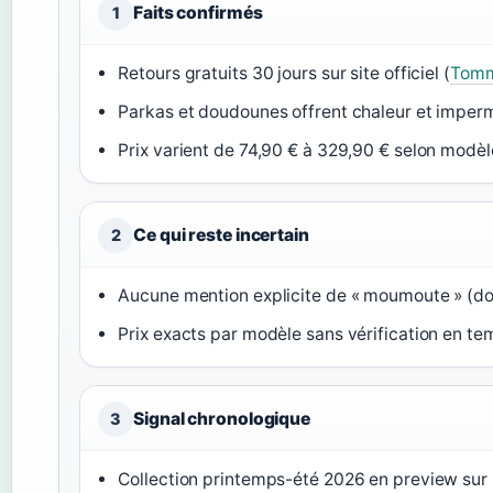
Faits confirmés
1
Retours gratuits 30 jours sur site officiel (
Tom
Parkas et doudounes offrent chaleur et imperm
Prix varient de 74,90 € à 329,90 € selon modèl
Ce qui reste incertain
2
Aucune mention explicite de « moumoute » (doub
Prix exacts par modèle sans vérification en te
Signal chronologique
3
Collection printemps-été 2026 en preview sur