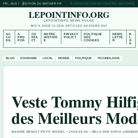
A PROPOS
CONTACT
NOTRE HISTOIRE
FRI, AUG 7
EDITION DU MATIN
FR-FR
LEPOINTINFO.ORG
LEPOINTINFO NEWS PULSE
MIS A JOUR 11:22
16 ARTICLES AUJOURD HUI
AC
A
CO
NOTRE
PRIVACY
POLITIQUE
NEWS
B
CU
PRO
NTA
HISTOIR
POLICY
DES
LETTE
L
EIL
POS
CT
E
COOKIES
R
O
G
BLOG
ECONOMIE
LOCAL
MONDE
POLITIQUE
TECHNOLOGIE
Veste Tommy Hilf
des Meilleurs Mod
MAXIME BENOIT PETIT MICHEL • 2026-05-04 • RELU PAR SOFIA LINDBE