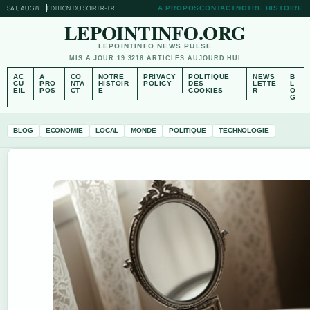
SAT, AUG 8
EDITION DU SOIR
FR-FR
A PROPOS
CONTACT
NOTRE HISTOIRE
LEPOINTINFO.ORG
LEPOINTINFO NEWS PULSE
MIS A JOUR 19:32
16 ARTICLES AUJOURD HUI
AC
A
CO
NOTRE
PRIVACY
POLITIQUE
NEWS
B
CU
PRO
NTA
HISTOIR
POLICY
DES
LETTE
L
EIL
POS
CT
E
COOKIES
R
O
G
BLOG
ECONOMIE
LOCAL
MONDE
POLITIQUE
TECHNOLOGIE