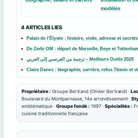
modèles
4 ARTICLES LIES
Palais de l’Élysée : histoire, visite, adresse et secrets
De Zerbi OM : départ de Marseille, Beye et Tottenha
ترجمة من الفرنسي إلى العربي – Meilleurs Outils 2025
Claire Danes : biographie, carrière, refus Titanic et v
Propriétaire :
Groupe Bertrand (Olivier Bertrand) ·
Loc
Boulevard du Montparnasse, 14e arrondissement ·
Sty
emblématique ·
Groupe fondé :
1997 ·
Spécialités :
Fr
cuisine traditionnelle française