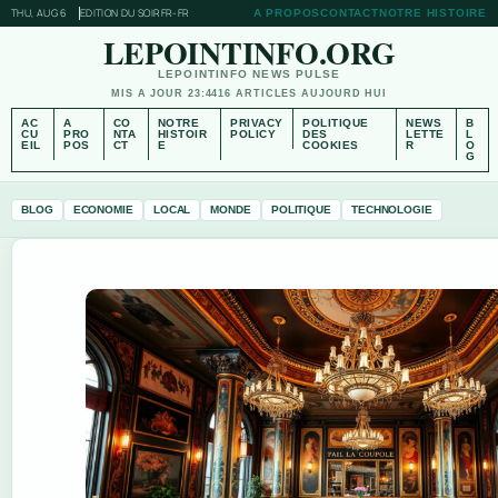
THU, AUG 6
EDITION DU SOIR
FR-FR
A PROPOS
CONTACT
NOTRE HISTOIRE
LEPOINTINFO.ORG
LEPOINTINFO NEWS PULSE
MIS A JOUR 23:44
16 ARTICLES AUJOURD HUI
AC
A
CO
NOTRE
PRIVACY
POLITIQUE
NEWS
B
CU
PRO
NTA
HISTOIR
POLICY
DES
LETTE
L
EIL
POS
CT
E
COOKIES
R
O
G
BLOG
ECONOMIE
LOCAL
MONDE
POLITIQUE
TECHNOLOGIE