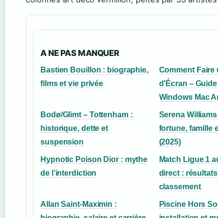
A NE PAS MANQUER
Bastien Bouillon : biographie,
Comment Faire 
films et vie privée
d’Écran – Guid
Windows Mac An
Bodø/Glimt – Tottenham :
Serena Williams 
historique, dette et
fortune, famille e
suspension
(2025)
Hypnotic Poison Dior : mythe
Match Ligue 1 a
de l’interdiction
direct : résultats
classement
Allan Saint-Maximin :
Piscine Hors Sol
biographie, salaire et carrière
installation et m