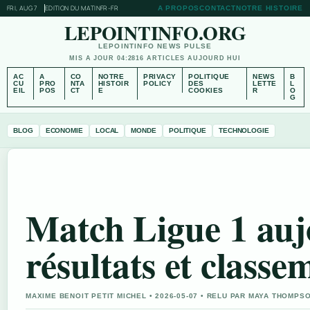
FRI, AUG 7
EDITION DU MATIN
FR-FR
A PROPOS
CONTACT
NOTRE HISTOIRE
LEPOINTINFO.ORG
LEPOINTINFO NEWS PULSE
MIS A JOUR 04:28
16 ARTICLES AUJOURD HUI
AC
A
CO
NOTRE
PRIVACY
POLITIQUE
NEWS
B
CU
PRO
NTA
HISTOIR
POLICY
DES
LETTE
L
EIL
POS
CT
E
COOKIES
R
O
G
BLOG
ECONOMIE
LOCAL
MONDE
POLITIQUE
TECHNOLOGIE
Match Ligue 1 aujo
résultats et classe
MAXIME BENOIT PETIT MICHEL • 2026-05-07 • RELU PAR MAYA THOMPS