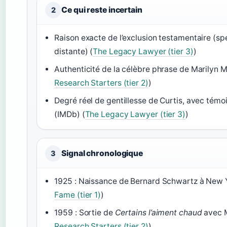
Ce qui reste incertain
2
Raison exacte de l’exclusion testamentaire (spé
distante) (
The Legacy Lawyer (tier 3)
)
Authenticité de la célèbre phrase de Marilyn Mo
Research Starters (tier 2)
)
Degré réel de gentillesse de Curtis, avec tém
(IMDb) (
The Legacy Lawyer (tier 3)
)
Signal chronologique
3
1925 : Naissance de Bernard Schwartz à New Y
Fame (tier 1)
)
1959 : Sortie de
Certains l’aiment chaud
avec M
Research Starters (tier 2)
)