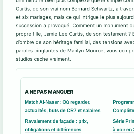
une histoire bien plus complexe que le simple con
Curtis, de son vrai nom Bernard Schwartz, a traver
et six mariages, mais ce qui intrigue le plus aujourd’
succession a provoqué. Comment un monument du c
propre fille, Jamie Lee Curtis, de son testament ?
d’ombre de son héritage familial, des tensions av
paroles cinglantes de Marilyn Monroe, vous compr
studios cache vraiment.
A NE PAS MANQUER
Match Al-Nassr : Où regarder,
Programme
actualités, buts de CR7 et salaires
Complète
Ravalement de façade : prix,
Série Pri
obligations et différences
à voir en