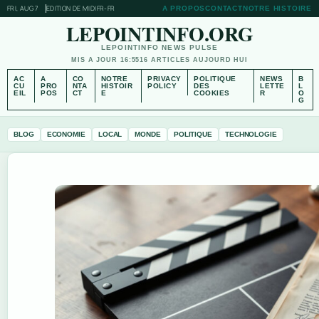
FRI, AUG 7
EDITION DE MIDI
FR-FR
A PROPOS
CONTACT
NOTRE HISTOIRE
LEPOINTINFO.ORG
LEPOINTINFO NEWS PULSE
MIS A JOUR 16:55
16 ARTICLES AUJOURD HUI
AC
A
CO
NOTRE
PRIVACY
POLITIQUE
NEWS
B
CU
PRO
NTA
HISTOIR
POLICY
DES
LETTE
L
EIL
POS
CT
E
COOKIES
R
O
G
BLOG
ECONOMIE
LOCAL
MONDE
POLITIQUE
TECHNOLOGIE