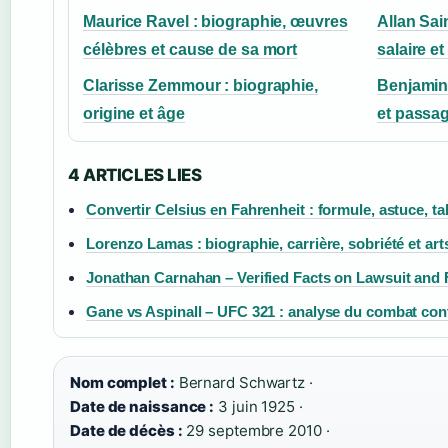
Maurice Ravel : biographie, œuvres
Allan Sai
célèbres et cause de sa mort
salaire et
Clarisse Zemmour : biographie,
Benjamin 
origine et âge
et passag
4 ARTICLES LIES
Convertir Celsius en Fahrenheit : formule, astuce, t
Lorenzo Lamas : biographie, carrière, sobriété et art
Jonathan Carnahan – Verified Facts on Lawsuit and 
Gane vs Aspinall – UFC 321 : analyse du combat con
Nom complet :
Bernard Schwartz ·
Date de naissance :
3 juin 1925 ·
Date de décès :
29 septembre 2010 ·