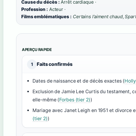
Cause du décès :
Arrêt cardiaque ·
Profession :
Acteur ·
Films emblématiques :
Certains l’aiment chaud
,
Spar
APERÇU RAPIDE
Faits confirmés
1
Dates de naissance et de décès exactes (
Holly
Exclusion de Jamie Lee Curtis du testament, 
elle-même (
Forbes (tier 2)
)
Mariage avec Janet Leigh en 1951 et divorce e
(tier 2)
)