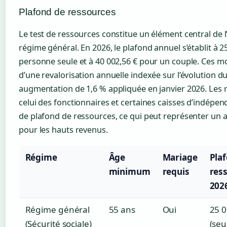
Plafond de ressources
Le test de ressources constitue un élément central de l’é
régime général. En 2026, le plafond annuel s’établit à 
personne seule et à 40 002,56 € pour un couple. Ces mo
d’une revalorisation annuelle indexée sur l’évolution d
augmentation de 1,6 % appliquée en janvier 2026. Les 
celui des fonctionnaires et certaines caisses d’indépen
de plafond de ressources, ce qui peut représenter un 
pour les hauts revenus.
Régime
Âge
Mariage
Pla
minimum
requis
res
202
Régime général
55 ans
Oui
25 0
(Sécurité sociale)
(seu