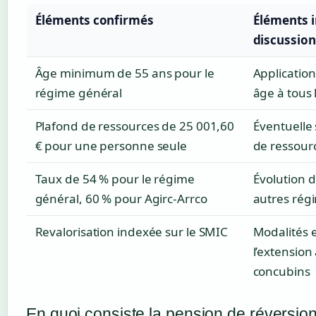
Éléments confirmés
Éléments i
discussion
Âge minimum de 55 ans pour le
Application
régime général
âge à tous 
Plafond de ressources de 25 001,60
Éventuelle
€ pour une personne seule
de ressour
Taux de 54 % pour le régime
Évolution d
général, 60 % pour Agirc-Arrco
autres rég
Revalorisation indexée sur le SMIC
Modalités 
l’extension
concubins
En quoi consiste la pension de réversio