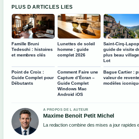
PLUS D ARTICLES LIES
Famille Bruni
Lunettes de soleil
Saint-Cirq-Lapop
Tedeschi : histoires
homme : guide
guide de visite d
et membres clés
complet 2026
plus beau villag
Lot
Point de Croix :
Comment Faire une
Bague Cartier : pr
Guide Complet pour
Capture d’Écran –
valeur de revente
Débutants
Guide Complet
modèles iconiqu
Windows Mac
Android iOS
A PROPOS DE L AUTEUR
Maxime Benoit Petit Michel
La redaction combine des mises a jour rapides et