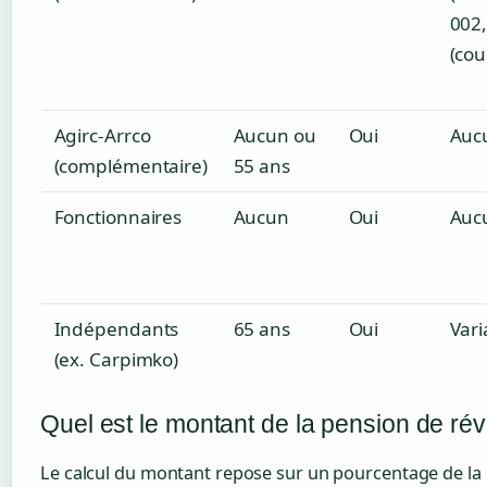
002,
(cou
Agirc-Arrco
Aucun ou
Oui
Auc
(complémentaire)
55 ans
Fonctionnaires
Aucun
Oui
Auc
Indépendants
65 ans
Oui
Vari
(ex. Carpimko)
Quel est le montant de la pension de ré
Le calcul du montant repose sur un pourcentage de la