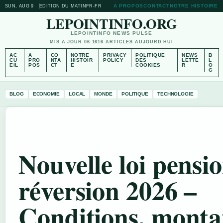
A PROPOS
CONTACT
NOTRE HISTOIRE
SUN, AUG 9
EDITION DU MATIN
FR-FR
LEPOINTINFO.ORG
LEPOINTINFO NEWS PULSE
MIS A JOUR 06:16
16 ARTICLES AUJOURD HUI
AC
A
CO
NOTRE
PRIVACY
POLITIQUE
NEWS
B
CU
PRO
NTA
HISTOIR
POLICY
DES
LETTE
L
EIL
POS
CT
E
COOKIES
R
O
G
BLOG
ECONOMIE
LOCAL
MONDE
POLITIQUE
TECHNOLOGIE
Nouvelle loi pensi
réversion 2026 –
Conditions, monta