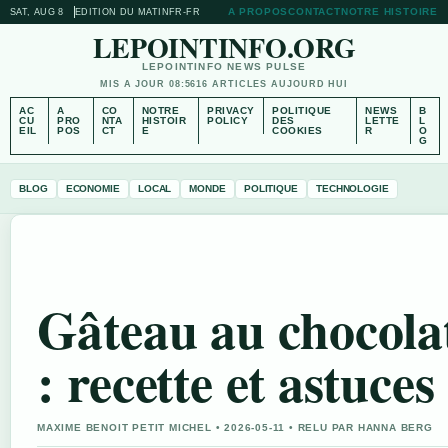
A PROPOS
CONTACT
NOTRE HISTOIRE
SAT, AUG 8
EDITION DU MATIN
FR-FR
LEPOINTINFO.ORG
LEPOINTINFO NEWS PULSE
MIS A JOUR 08:56
16 ARTICLES AUJOURD HUI
AC
A
CO
NOTRE
PRIVACY
POLITIQUE
NEWS
B
CU
PRO
NTA
HISTOIR
POLICY
DES
LETTE
L
EIL
POS
CT
E
COOKIES
R
O
G
BLOG
ECONOMIE
LOCAL
MONDE
POLITIQUE
TECHNOLOGIE
Gâteau au chocola
: recette et astuces
MAXIME BENOIT PETIT MICHEL • 2026-05-11 • RELU PAR HANNA BERG