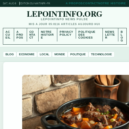
SAT, AUG 8
EDITION DU MATIN
FR-FR
A PROPOS
CONTACT
NOTRE HISTOIRE
LEPOINTINFO.ORG
LEPOINTINFO NEWS PULSE
MIS A JOUR 05:01
16 ARTICLES AUJOURD HUI
AC
A
CO
NOTRE
PRIVACY
POLITIQUE
NEWS
B
CU
PRO
NTA
HISTOIR
POLICY
DES
LETTE
L
EIL
POS
CT
E
COOKIES
R
O
G
BLOG
ECONOMIE
LOCAL
MONDE
POLITIQUE
TECHNOLOGIE