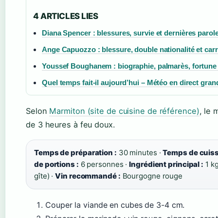
4 ARTICLES LIES
Diana Spencer : blessures, survie et dernières parol
Ange Capuozzo : blessure, double nationalité et carr
Youssef Boughanem : biographie, palmarès, fortune e
Quel temps fait-il aujourd’hui – Météo en direct grand
Selon
Marmiton (site de cuisine de référence)
, le
de 3 heures à feu doux.
Temps de préparation :
30 minutes ·
Temps de cuiss
de portions :
6 personnes ·
Ingrédient principal :
1 k
gîte) ·
Vin recommandé :
Bourgogne rouge
Couper la viande en cubes de 3-4 cm.