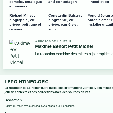
complet, catalogue
anti-contrefaçon
l’interdiction
et horaires
Richard Millet :
Constantin Balsan :
Fond d’écran a
biographie, vie
biographie, vie
obtenir, créer e
privée, politique et
privée, carrière et
installer gratui
œuvres
actu
A PROPOS DE L AUTEUR
Maxime Benoit Petit Michel
La redaction combine des mises a jour rapides et
LEPOINTINFO.ORG
La redaction de LePointinfo.org publie des informations verifiees, des mises 
jour de contexte et des corrections avec des sources claires.
Redaction
Edition du matin cycle editorial avec mises a jour continues.