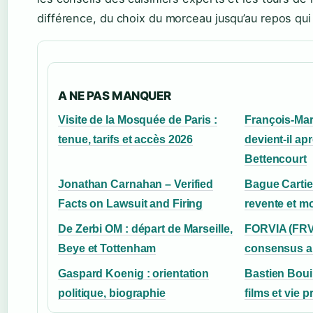
différence, du choix du morceau jusqu’au repos qui
A NE PAS MANQUER
Visite de la Mosquée de Paris :
François-Mar
tenue, tarifs et accès 2026
devient-il apr
Bettencourt
Jonathan Carnahan – Verified
Bague Cartier
Facts on Lawsuit and Firing
revente et m
De Zerbi OM : départ de Marseille,
FORVIA (FRVI
Beye et Tottenham
consensus a
Gaspard Koenig : orientation
Bastien Bouil
politique, biographie
films et vie p