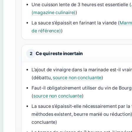
Une cuisson lente de 3 heures est essentielle (
(magazine culinaire)
)
La sauce s’épaissit en farinant la viande (
Marmi
de référence)
)
Ce qui reste incertain
2
L’ajout de vinaigre dans la marinade est-il vra
(débattu,
source non concluante
)
Faut-il obligatoirement utiliser du vin de Bour
(
source non concluante
)
La sauce s’épaissit-elle nécessairement par la f
méthodes existent, beurre manié ou réduction)
concluante)