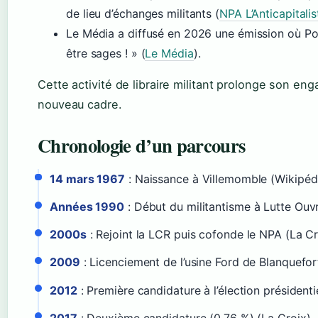
de lieu d’échanges militants (
NPA L’Anticapitalis
Le Média a diffusé en 2026 une émission où Po
être sages ! » (
Le Média
).
Cette activité de libraire militant prolonge son en
nouveau cadre.
Chronologie d’un parcours
14 mars 1967
: Naissance à Villemomble (Wikipéd
Années 1990
: Début du militantisme à Lutte Ouvr
2000s
: Rejoint la LCR puis cofonde le NPA (La Cr
2009
: Licenciement de l’usine Ford de Blanquefor
2012
: Première candidature à l’élection président
2017
: Deuxième candidature (0,76 %) (La Croix)