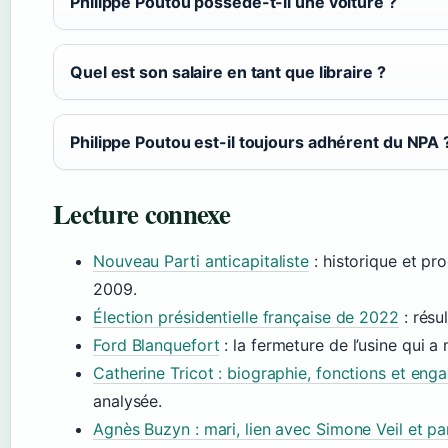
Philippe Poutou possède-t-il une voiture ?
Quel est son salaire en tant que libraire ?
Philippe Poutou est-il toujours adhérent du NPA 
Lecture connexe
Nouveau Parti anticapitaliste
: historique et p
2009.
Élection présidentielle française de 2022
: résu
Ford Blanquefort
: la fermeture de l’usine qui 
Catherine Tricot : biographie, fonctions et en
analysée.
Agnès Buzyn : mari, lien avec Simone Veil et p