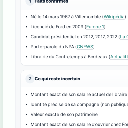
Faits confirmés
1
Né le 14 mars 1967 à Villemomble (
Wikipédia
)
Licencié de Ford en 2009 (
Europe 1
)
Candidat présidentiel en 2012, 2017, 2022 (
La 
Porte-parole du NPA (
CNEWS
)
Librairie du Contretemps à Bordeaux (
Actualit
Ce qui reste incertain
2
Montant exact de son salaire actuel de libraire
Identité précise de sa compagne (non publiqu
Valeur exacte de son patrimoine
Montant exact de son salaire d’ouvrier chez Fo