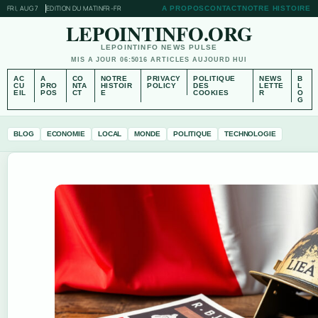
FRI, AUG 7
EDITION DU MATIN
FR-FR
A PROPOS
CONTACT
NOTRE HISTOIRE
LEPOINTINFO.ORG
LEPOINTINFO NEWS PULSE
MIS A JOUR 06:50
16 ARTICLES AUJOURD HUI
AC
A
CO
NOTRE
PRIVACY
POLITIQUE
NEWS
B
CU
PRO
NTA
HISTOIR
POLICY
DES
LETTE
L
EIL
POS
CT
E
COOKIES
R
O
G
BLOG
ECONOMIE
LOCAL
MONDE
POLITIQUE
TECHNOLOGIE