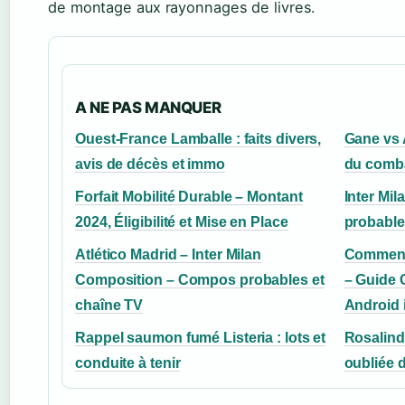
de montage aux rayonnages de livres.
A NE PAS MANQUER
Ouest-France Lamballe : faits divers,
Gane vs 
avis de décès et immo
du comba
Forfait Mobilité Durable – Montant
Inter Mil
2024, Éligibilité et Mise en Place
probable 
Atlético Madrid – Inter Milan
Comment 
Composition – Compos probables et
– Guide
chaîne TV
Android 
Rappel saumon fumé Listeria : lots et
Rosalind
conduite à tenir
oubliée 