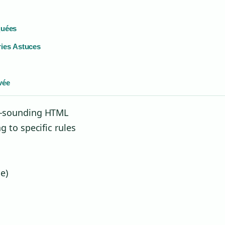
iquées
ries Astuces
ivée
an-sounding HTML
g to specific rules
e)