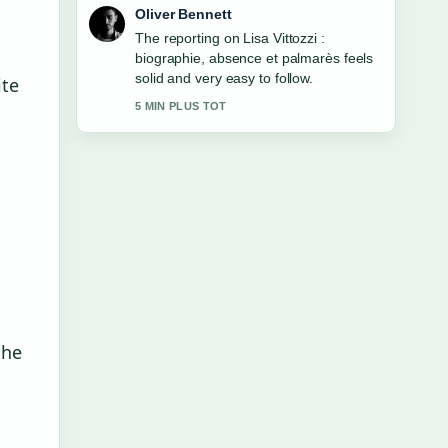
Ava Reed
Good verification work around Madison
Chock : biographie, palmarès et
identité.... More outlets should write like
ite
this.
7 MIN PLUS TOT
the