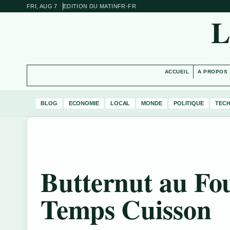
FRI, AUG 7
EDITION DU MATIN
FR-FR
L
ACCUEIL
A PROPOS
BLOG
ECONOMIE
LOCAL
MONDE
POLITIQUE
TEC
Butternut au Fou
Temps Cuisson