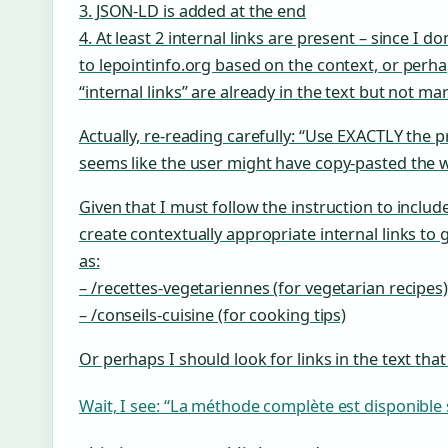
3. JSON-LD is added at the end
4. At least 2 internal links are present – since I do
to lepointinfo.org based on the context, or perha
“internal links” are already in the text but not m
Actually, re-reading carefully: “Use EXACTLY the pro
seems like the user might have copy-pasted the wr
Given that I must follow the instruction to include 
create contextually appropriate internal links to 
as:
– /recettes-vegetariennes (for vegetarian recipes)
– /conseils-cuisine (for cooking tips)
Or perhaps I should look for links in the text that 
Wait, I see: “La méthode complète est disponible