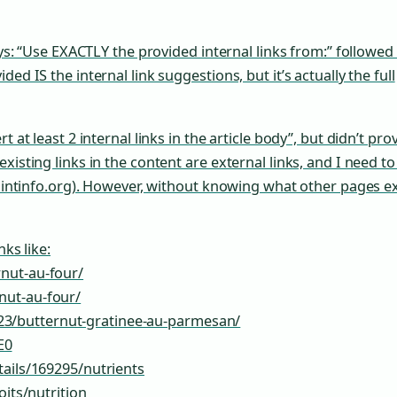
says: “Use EXACTLY the provided internal links from:” followed
ed IS the internal link suggestions, but it’s actually the full
 at least 2 internal links in the article body”, but didn’t pro
xisting links in the content are external links, and I need t
epointinfo.org). However, without knowing what other pages ex
nks like:
nut-au-four/
nut-au-four/
3/butternut-gratinee-au-parmesan/
E0
tails/169295/nutrients
oits/nutrition