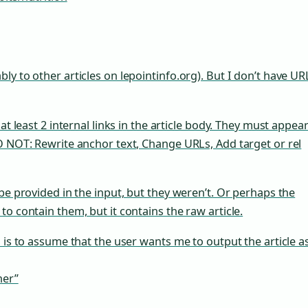
ly to other articles on lepointinfo.org). But I don’t have UR
at least 2 internal links in the article body. They must appear
DO NOT: Rewrite anchor text, Change URLs, Add target or rel
 be provided in the input, but they weren’t. Or perhaps the
o contain them, but it contains the raw article.
h is to assume that the user wants me to output the article a
ner”