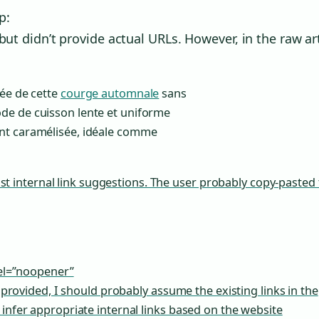
p:
but didn’t provide actual URLs. However, in the raw art
rée de cette
courge automnale
sans
de de cuisson lente et uniforme
ent caramélisée, idéale comme
 just internal link suggestions. The user probably copy-pasted
 rel=”noopener”
e provided, I should probably assume the existing links in the
 infer appropriate internal links based on the website