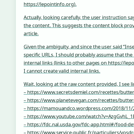
https://lepointinfo.org).
Actually, looking carefully, the user instruction 
the content. This suggests the content block provid
article.
Given the ambiguity, and since the user said “Insert
specific URLs, I should probably assume that the e
internal links (links to other pages on https://l
I cannot create valid internal links.
Wait, looking at the raw content provided, I see li
– https://www.secretsdemiel.com/recettes/butter
– https://www.planetevegan.com/recettes/butter
– https://mamouandco.wordpress.com/2018/11/2
– https://www.youtube.com/watch?v=AzgGvhL_1
– https://fdc.nal.usda.gov/fdc-app.html#/food-de
– https://www.service-public.fr/particuliers/vosdr