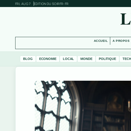
FRI, AUG 7
EDITION DU SOIR
FR-FR
L
ACCUEIL
A PROPOS
BLOG
ECONOMIE
LOCAL
MONDE
POLITIQUE
TEC