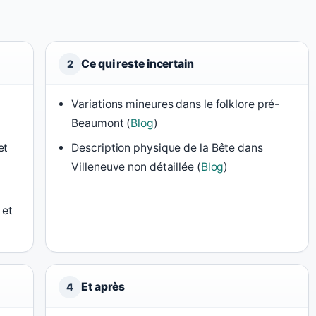
Ce qui reste incertain
2
n
Variations mineures dans le folklore pré-
Beaumont (
Blog
)
et
Description physique de la Bête dans
Villeneuve non détaillée (
Blog
)
 et
Et après
4