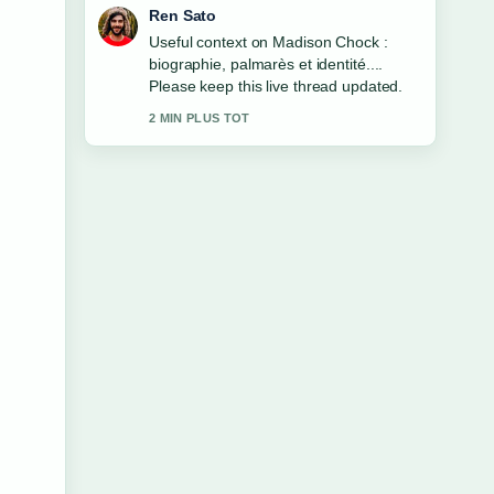
Emma Karlsson
The reporting on Youssef Boughanem :
biographie, palmarès, fortune et... feels
solid and very easy to follow.
4 MIN PLUS TOT