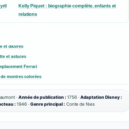
yril
Kelly Piquet : biographie complète, enfants et
relations
que et œuvres
tte et astuces
emplacement Ferrari
 de montres colorées
eaumont ·
Année de publication :
1756 ·
Adaptation Disney :
octeau :
1946 ·
Genre principal :
Conte de fées