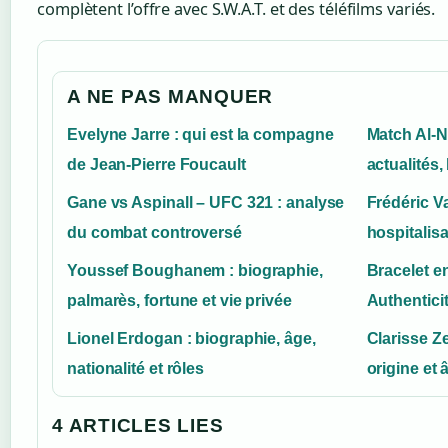
complètent l’offre avec S.W.A.T. et des téléfilms variés.
A NE PAS MANQUER
Evelyne Jarre : qui est la compagne
Match Al-N
de Jean-Pierre Foucault
actualités,
Gane vs Aspinall – UFC 321 : analyse
Frédéric Va
du combat controversé
hospitalis
Youssef Boughanem : biographie,
Bracelet en
palmarès, fortune et vie privée
Authentici
Lionel Erdogan : biographie, âge,
Clarisse Z
nationalité et rôles
origine et 
4 ARTICLES LIES