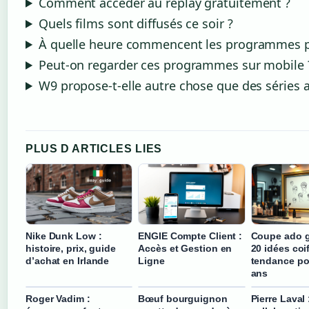
Comment accéder au replay gratuitement ?
Quels films sont diffusés ce soir ?
À quelle heure commencent les programmes p
Peut-on regarder ces programmes sur mobile 
W9 propose-t-elle autre chose que des séries 
PLUS D ARTICLES LIES
Nike Dunk Low :
ENGIE Compte Client :
Coupe ado g
histoire, prix, guide
Accès et Gestion en
20 idées coi
d’achat en Irlande
Ligne
tendance po
ans
Roger Vadim :
Bœuf bourguignon
Pierre Laval 