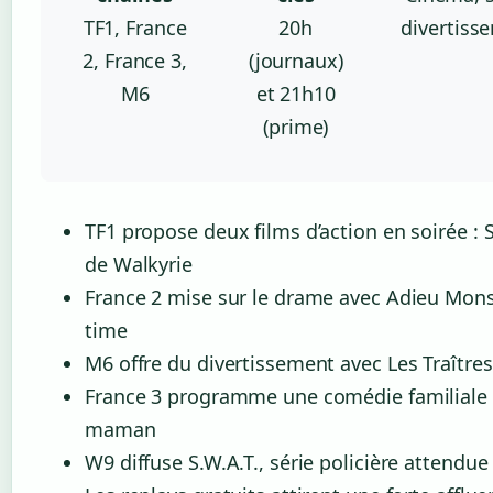
TF1, France
20h
divertiss
2, France 3,
(journaux)
M6
et 21h10
(prime)
TF1 propose deux films d’action en soirée : 
de Walkyrie
France 2 mise sur le drame avec Adieu Mon
time
M6 offre du divertissement avec Les Traître
France 3 programme une comédie familiale :
maman
W9 diffuse S.W.A.T., série policière attendu