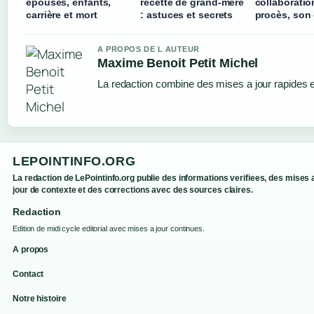
épouses, enfants,
recette de grand-mère
collaboratio
carrière et mort
: astuces et secrets
procès, son
A PROPOS DE L AUTEUR
Maxime Benoit Petit Michel
La redaction combine des mises a jour rapides et
LEPOINTINFO.ORG
La redaction de LePointinfo.org publie des informations verifiees, des mises 
jour de contexte et des corrections avec des sources claires.
Redaction
Edition de midi cycle editorial avec mises a jour continues.
A propos
Contact
Notre histoire