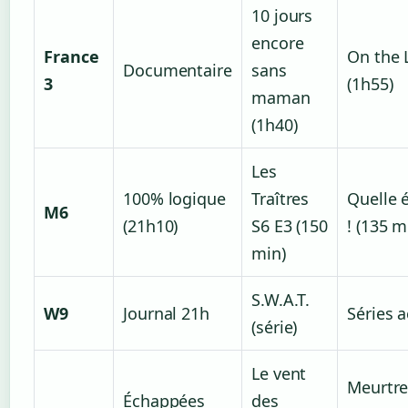
10 jours
encore
France
On the 
Documentaire
sans
3
(1h55)
maman
(1h40)
Les
100% logique
Traîtres
Quelle 
M6
(21h10)
S6 E3 (150
! (135 m
min)
S.W.A.T.
W9
Journal 21h
Séries a
(série)
Le vent
Meurtre
Échappées
des