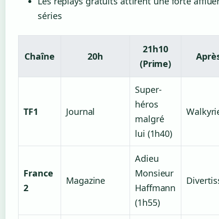
Les replays gratuits attirent une forte afflu
séries
21h10
Chaîne
20h
Aprè
(Prime)
Super-
héros
TF1
Journal
Walkyri
malgré
lui (1h40)
Adieu
France
Monsieur
Magazine
Diverti
2
Haffmann
(1h55)