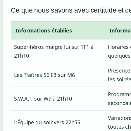
Ce que nous savons avec certitude et ce
Informations établies
Informat
Super-héros malgré lui sur TF1 à
Horaires 
21h10
quelques
Présence
Les Traîtres S6 E3 sur M6
les soiré
Programm
S.W.A.T. sur W9 à 21h10
secondai
Variation
L’Équipe du soir vers 22h55
toutes c