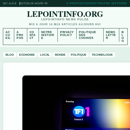
SAT, AUG 8
EDITION DE MIDI
FR-FR
A PROPOS
CONTACT
NOTRE HISTOIRE
LEPOINTINFO.ORG
LEPOINTINFO NEWS PULSE
MIS A JOUR 14:36
16 ARTICLES AUJOURD HUI
AC
A
CO
NOTRE
PRIVACY
POLITIQUE
NEWS
B
CU
PRO
NTA
HISTOIR
POLICY
DES
LETTE
L
EIL
POS
CT
E
COOKIES
R
O
G
BLOG
ECONOMIE
LOCAL
MONDE
POLITIQUE
TECHNOLOGIE