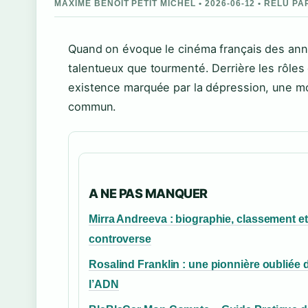
MAXIME BENOIT PETIT MICHEL • 2026-06-12 • RELU 
Quand on évoque le cinéma français des anné
talentueux que tourmenté. Derrière les rôles
existence marquée par la dépression, une mor
commun.
A NE PAS MANQUER
Mirra Andreeva : biographie, classement et
controverse
Rosalind Franklin : une pionnière oubliée 
l’ADN