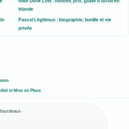
e
Nike Dunk Low : histoire, prix, guide d’achat en
Irlande
in
Pascal Légitimus : biographie, famille et vie
privée
isson
ilité et Mise en Place
Bourdeaux ·