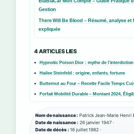
BlaBlaCar Mon Compte – Guide Pratique d
Gestion
There Will Be Blood – Résumé, analyse et f
expliquée
4 ARTICLES LIES
Hypnotic Poison Dior : mythe de l’interdiction
Hailee Steinfeld : origine, enfants, fortune
Butternut au Four – Recette Facile Temps Cu
Forfait Mobilité Durable – Montant 2024, Éligib
Nom de naissance :
Patrick Jean-Marie Henri 
Date de naissance :
26 janvier 1947 ·
Date de décès :
16 juillet 1982 ·