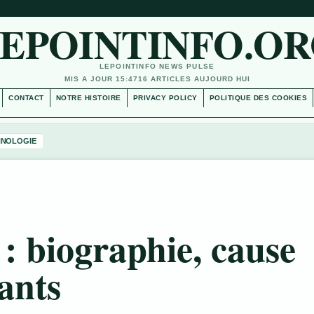
EPOINTINFO.O
LEPOINTINFO NEWS PULSE
MIS A JOUR 15:47
16 ARTICLES AUJOURD HUI
CONTACT
NOTRE HISTOIRE
PRIVACY POLICY
POLITIQUE DES COOKIES
HNOLOGIE
: biographie, cause
fants