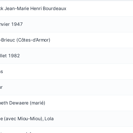
ck Jean-Marie Henri Bourdeaux
nvier 1947
-Brieuc (Côtes-d’Armor)
illet 1982
ns
ur
beth Dewaere (marié)
e (avec Miou-Miou), Lola