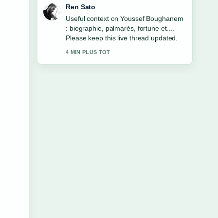
Emma Karlsson
The reporting on Lisa Vittozzi :
biographie, absence et palmarès feels
solid and very easy to follow.
6 MIN PLUS TOT