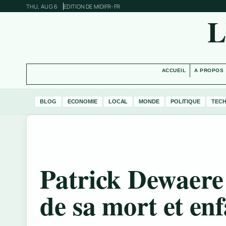
THU, AUG 6
EDITION DE MIDI
FR-FR
L
ACCUEIL
A PROPOS
BLOG
ECONOMIE
LOCAL
MONDE
POLITIQUE
TEC
Patrick Dewaere 
de sa mort et en