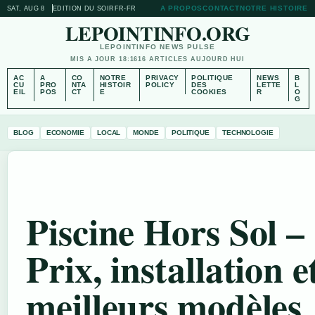
A PROPOS
CONTACT
NOTRE HISTOIRE
SAT, AUG 8
EDITION DU SOIR
FR-FR
LEPOINTINFO.ORG
LEPOINTINFO NEWS PULSE
MIS A JOUR 18:16
16 ARTICLES AUJOURD HUI
AC
A
CO
NOTRE
PRIVACY
POLITIQUE
NEWS
B
CU
PRO
NTA
HISTOIR
POLICY
DES
LETTE
L
EIL
POS
CT
E
COOKIES
R
O
G
BLOG
ECONOMIE
LOCAL
MONDE
POLITIQUE
TECHNOLOGIE
Piscine Hors Sol –
Prix, installation e
meilleurs modèles