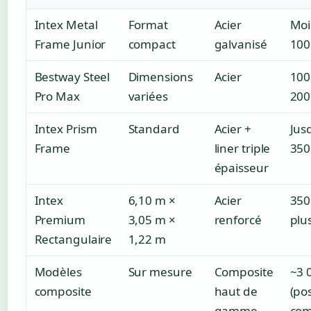
Intex Metal
Format
Acier
Moi
Frame Junior
compact
galvanisé
100
Bestway Steel
Dimensions
Acier
100
Pro Max
variées
200
Intex Prism
Standard
Acier +
Jus
Frame
liner triple
350
épaisseur
Intex
6,10 m ×
Acier
350
Premium
3,05 m ×
renforcé
plu
Rectangulaire
1,22 m
Modèles
Sur mesure
Composite
~3 
composite
haut de
(po
gamme
com