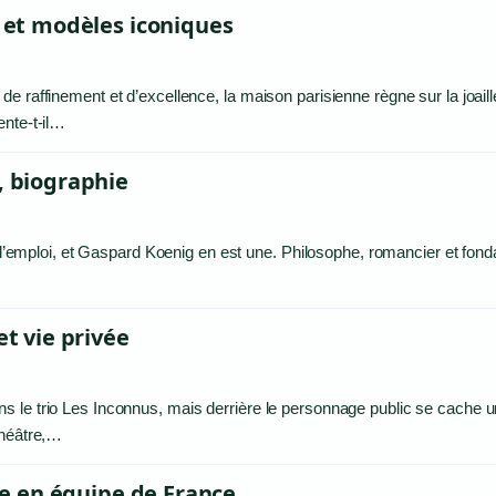
e et modèles iconiques
e raffinement et d’excellence, la maison parisienne règne sur la joaill
ente-t-il…
, biographie
à l’emploi, et Gaspard Koenig en est une. Philosophe, romancier et fond
et vie privée
s le trio Les Inconnus, mais derrière le personnage public se cache u
théâtre,…
ère en équipe de France