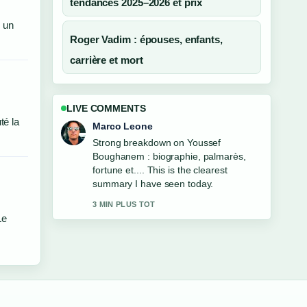
tendances 2025–2026 et prix
é un
Roger Vadim : épouses, enfants,
carrière et mort
LIVE COMMENTS
té la
Marco Leone
Strong breakdown on Youssef
Boughanem : biographie, palmarès,
fortune et.... This is the clearest
summary I have seen today.
3 MIN PLUS TOT
Le