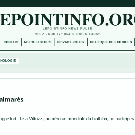
EPOINTINFO.O
LEPOINTINFO NEWS PULSE
MIS A JOUR 17:18
64 STORIES TODAY
CONTACT
NOTRE HISTOIRE
PRIVACY POLICY
POLITIQUE DES COOKIES
HNOLOGIE
 palmarès
appe fort : Lisa Vittozzi, numéro un mondiale du biathlon, ne participer