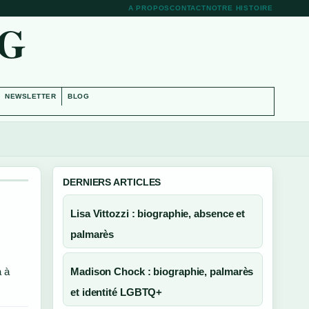
A PROPOS
CONTACT
NOTRE HISTOIRE
RG
NEWSLETTER
BLOG
DERNIERS ARTICLES
Lisa Vittozzi : biographie, absence et
palmarès
a à
Madison Chock : biographie, palmarès
et identité LGBTQ+