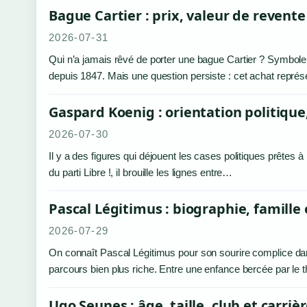
Bague Cartier : prix, valeur de revent
2026-07-31
Qui n’a jamais rêvé de porter une bague Cartier ? Symbole d
depuis 1847. Mais une question persiste : cet achat représ
Gaspard Koenig : orientation politique
2026-07-30
Il y a des figures qui déjouent les cases politiques prêtes 
du parti Libre !, il brouille les lignes entre…
Pascal Légitimus : biographie, famille 
2026-07-29
On connaît Pascal Légitimus pour son sourire complice dan
parcours bien plus riche. Entre une enfance bercée par le 
Ugo Seunes : âge, taille, club et carri