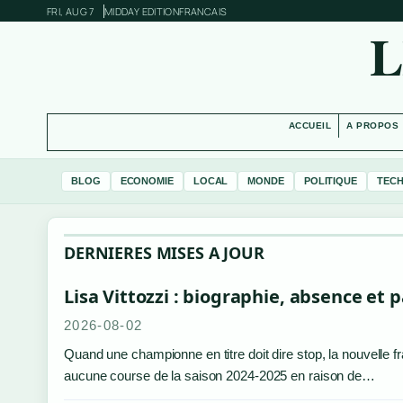
FRI, AUG 7
MIDDAY EDITION
FRANCAIS
L
ACCUEIL
A PROPOS
BLOG
ECONOMIE
LOCAL
MONDE
POLITIQUE
TEC
DERNIERES MISES A JOUR
Lisa Vittozzi : biographie, absence et
2026-08-02
Quand une championne en titre doit dire stop, la nouvelle fr
aucune course de la saison 2024‑2025 en raison de…