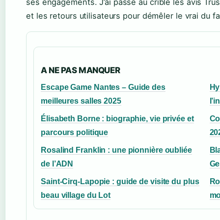
ses engagements. J’ai passé au crible les avis Trust
et les retours utilisateurs pour démêler le vrai du f
A NE PAS MANQUER
Escape Game Nantes – Guide des
Hy
meilleures salles 2025
l’i
Élisabeth Borne : biographie, vie privée et
Co
parcours politique
20
Rosalind Franklin : une pionnière oubliée
Bl
de l’ADN
Ge
Saint-Cirq-Lapopie : guide de visite du plus
Ro
beau village du Lot
mo