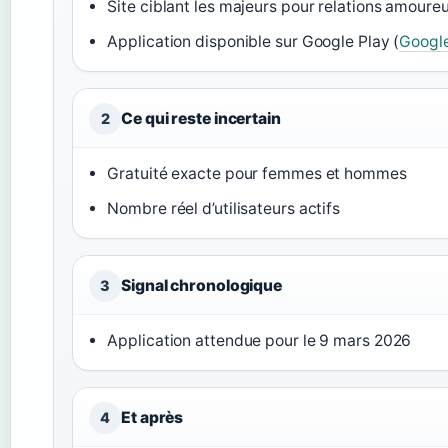
Site ciblant les majeurs pour relations amoureu
Application disponible sur Google Play (
Google
Ce qui reste incertain
2
Gratuité exacte pour femmes et hommes
Nombre réel d’utilisateurs actifs
Signal chronologique
3
Application attendue pour le 9 mars 2026
Et après
4