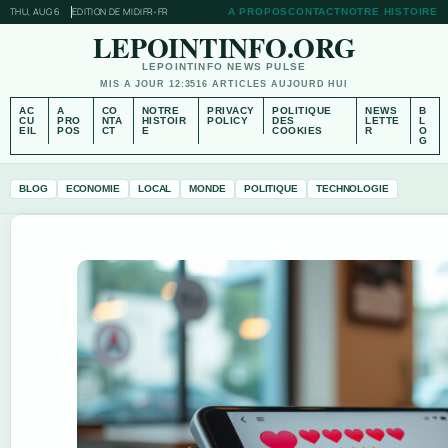
THU, AUG 6
EDITION DE MIDI
FR-FR
A PROPOS
CONTACT
NOTRE HISTOIRE
LEPOINTINFO.ORG
LEPOINTINFO NEWS PULSE
MIS A JOUR 12:35
16 ARTICLES AUJOURD HUI
AC
A
CO
NOTRE
PRIVACY
POLITIQUE
NEWS
B
CU
PRO
NTA
HISTOIR
POLICY
DES
LETTE
L
EIL
POS
CT
E
COOKIES
R
O
G
BLOG
ECONOMIE
LOCAL
MONDE
POLITIQUE
TECHNOLOGIE