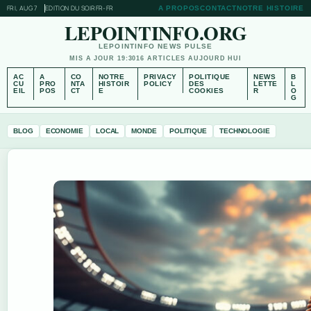
FRI, AUG 7
EDITION DU SOIR
FR-FR
A PROPOS
CONTACT
NOTRE HISTOIRE
LEPOINTINFO.ORG
LEPOINTINFO NEWS PULSE
MIS A JOUR 19:30
16 ARTICLES AUJOURD HUI
AC
A
CO
NOTRE
PRIVACY
POLITIQUE
NEWS
B
CU
PRO
NTA
HISTOIR
POLICY
DES
LETTE
L
EIL
POS
CT
E
COOKIES
R
O
G
BLOG
ECONOMIE
LOCAL
MONDE
POLITIQUE
TECHNOLOGIE