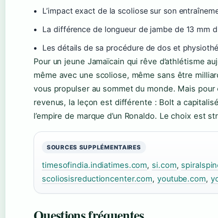
L’impact exact de la scoliose sur son entraînem
La différence de longueur de jambe de 13 mm due
Les détails de sa procédure de dos et physiothé
Pour un jeune Jamaïcain qui rêve d’athlétisme aujo
même avec une scoliose, même sans être milliarda
vous propulser au sommet du monde. Mais pour 
revenus, la leçon est différente : Bolt a capitalis
l’empire de marque d’un Ronaldo. Le choix est st
SOURCES SUPPLÉMENTAIRES
timesofindia.indiatimes.com
,
si.com
,
spiralspi
scoliosisreductioncenter.com
,
youtube.com
,
y
Questions fréquentes