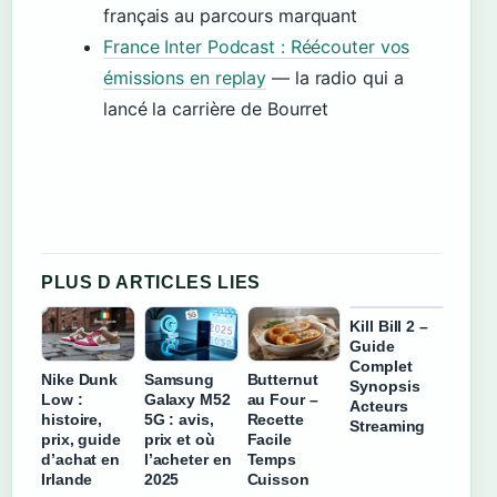
français au parcours marquant
France Inter Podcast : Réécouter vos
émissions en replay
— la radio qui a
lancé la carrière de Bourret
PLUS D ARTICLES LIES
Kill Bill 2 –
Guide
Complet
Nike Dunk
Samsung
Butternut
Synopsis
Low :
Galaxy M52
au Four –
Acteurs
histoire,
5G : avis,
Recette
Streaming
prix, guide
prix et où
Facile
d’achat en
l’acheter en
Temps
Irlande
2025
Cuisson