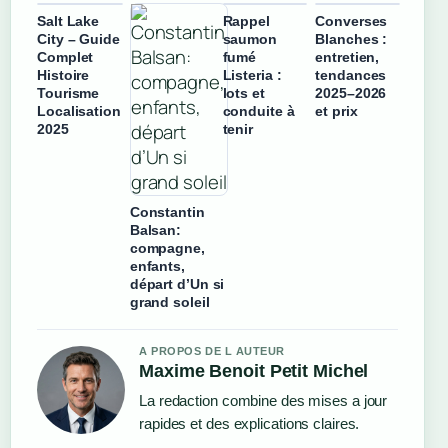
Salt Lake
Rappel
Converses
City – Guide
saumon
Blanches :
Complet
fumé
entretien,
Histoire
Listeria :
tendances
Tourisme
lots et
2025–2026
Localisation
conduite à
et prix
2025
tenir
Constantin
Balsan:
compagne,
enfants,
départ d’Un si
grand soleil
A PROPOS DE L AUTEUR
Maxime Benoit Petit Michel
La redaction combine des mises a jour
rapides et des explications claires.