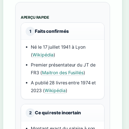
APERÇU RAPIDE
Faits confirmés
1
Né le 17 juillet 1941 à Lyon
(
Wikipédia
)
Premier présentateur du JT de
FR3 (
Maitron des Fusillés
)
A publié 28 livres entre 1974 et
2023 (
Wikipédia
)
Ce qui reste incertain
2
Montant exact du salaire à son