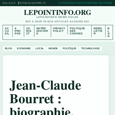
SUN, AUG 9
EDITION DU MATIN
FR-FR
A PROPOS
CONTACT
NOTRE HISTOIRE
LEPOINTINFO.ORG
LEPOINTINFO NEWS PULSE
MIS A JOUR 02:01
16 ARTICLES AUJOURD HUI
AC
A
CO
NOTRE
PRIVACY
POLITIQUE
NEWS
B
CU
PRO
NTA
HISTOIR
POLICY
DES
LETTE
L
EIL
POS
CT
E
COOKIES
R
O
G
BLOG
ECONOMIE
LOCAL
MONDE
POLITIQUE
TECHNOLOGIE
Jean-Claude
Bourret :
biographie,