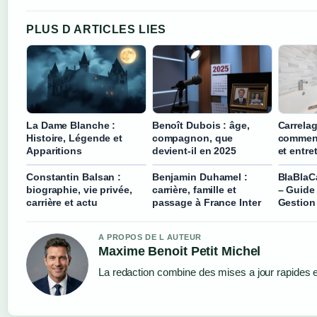
PLUS D ARTICLES LIES
La Dame Blanche :
Benoît Dubois : âge,
Carrelag
Histoire, Légende et
compagnon, que
comment
Apparitions
devient-il en 2025
et entre
Constantin Balsan :
Benjamin Duhamel :
BlaBlaC
biographie, vie privée,
carrière, famille et
– Guide
carrière et actu
passage à France Inter
Gestion
A PROPOS DE L AUTEUR
Maxime Benoit Petit Michel
La redaction combine des mises a jour rapides et