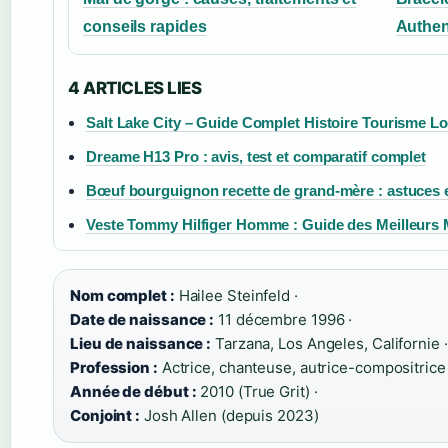
conseils rapides
Authen
4 ARTICLES LIES
Salt Lake City – Guide Complet Histoire Tourisme Lo
Dreame H13 Pro : avis, test et comparatif complet
Bœuf bourguignon recette de grand-mère : astuces e
Veste Tommy Hilfiger Homme : Guide des Meilleurs
Nom complet :
Hailee Steinfeld ·
Date de naissance :
11 décembre 1996 ·
Lieu de naissance :
Tarzana, Los Angeles, Californie ·
Profession :
Actrice, chanteuse, autrice-compositrice 
Année de début :
2010 (True Grit) ·
Conjoint :
Josh Allen (depuis 2023)