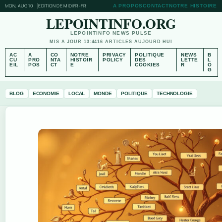
MON, AUG 10
EDITION DE MIDI
FR-FR
A PROPOS
CONTACT
NOTRE HISTOIRE
LEPOINTINFO.ORG
LEPOINTINFO NEWS PULSE
MIS A JOUR 13:44
16 ARTICLES AUJOURD HUI
AC
A
CO
NOTRE
PRIVACY
POLITIQUE
NEWS
B
CU
PRO
NTA
HISTOIR
POLICY
DES
LETTE
L
EIL
POS
CT
E
COOKIES
R
O
G
BLOG
ECONOMIE
LOCAL
MONDE
POLITIQUE
TECHNOLOGIE