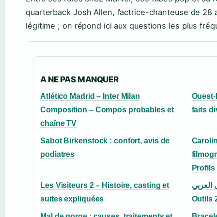
quarterback Josh Allen, l’actrice-chanteuse de 28 
légitime ; on répond ici aux questions les plus fréq
A NE PAS MANQUER
Atlético Madrid – Inter Milan
Ouest-F
Composition – Compos probables et
faits d
chaîne TV
Sabot Birkenstock : confort, avis de
Carolin
podiatres
filmogr
Profils
Les Visiteurs 2 – Histoire, casting et
إلى العربي
suites expliquées
Outils
Mal de gorge : causes, traitements et
Bracele