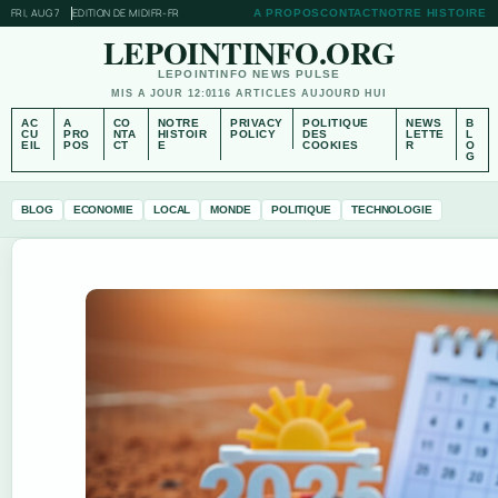
FRI, AUG 7
EDITION DE MIDI
FR-FR
A PROPOS
CONTACT
NOTRE HISTOIRE
LEPOINTINFO.ORG
LEPOINTINFO NEWS PULSE
MIS A JOUR 12:01
16 ARTICLES AUJOURD HUI
AC
A
CO
NOTRE
PRIVACY
POLITIQUE
NEWS
B
CU
PRO
NTA
HISTOIR
POLICY
DES
LETTE
L
EIL
POS
CT
E
COOKIES
R
O
G
BLOG
ECONOMIE
LOCAL
MONDE
POLITIQUE
TECHNOLOGIE