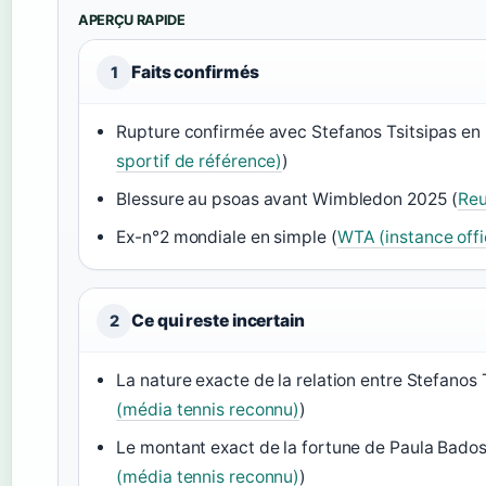
APERÇU RAPIDE
Faits confirmés
1
Rupture confirmée avec Stefanos Tsitsipas en
sportif de référence)
)
Blessure au psoas avant Wimbledon 2025 (
Reu
Ex-n°2 mondiale en simple (
WTA (instance offic
Ce qui reste incertain
2
La nature exacte de la relation entre Stefanos 
(média tennis reconnu)
)
Le montant exact de la fortune de Paula Badosa
(média tennis reconnu)
)