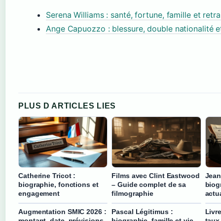
Serena Williams : santé, fortune, famille et retr
Ange Capuozzo : blessure, double nationalité et
PLUS D ARTICLES LIES
Catherine Tricot :
Films avec Clint Eastwood
Jean
biographie, fonctions et
– Guide complet de sa
biogr
engagement
filmographie
actu
Augmentation SMIC 2026 :
Pascal Légitimus :
Livre
montant, date, prévisions
biographie, famille et vie
taux