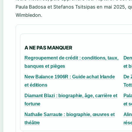
Paula Badosa et Stefanos Tsitsipas en mai 2025, q
Wimbledon.
A NE PAS MANQUER
Regroupement de crédit : conditions, taux,
Den
banques et pièges
et 
New Balance 1906R : Guide achat Irlande
De 
et éditions
Tot
Diamant Blazi : biographie, âge, carrière et
Pala
fortune
et s
Nathalie Sarraute : biographie, œuvres et
Alin
théâtre
rés