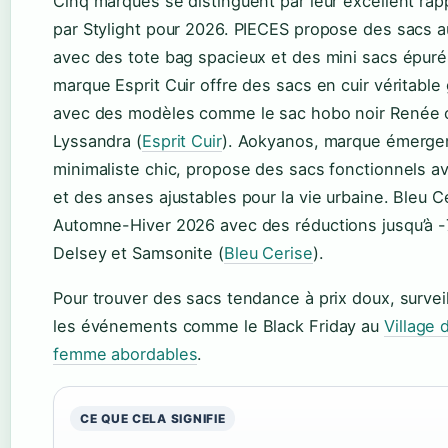
Cinq marques se distinguent par leur excellent ra
par Stylight pour 2026. PIECES propose des sacs a
avec des tote bag spacieux et des mini sacs épurés
marque Esprit Cuir offre des sacs en cuir véritable
avec des modèles comme le sac hobo noir Renée o
Lyssandra (
Esprit Cuir
). Aokyanos, marque émerge
minimaliste chic, propose des sacs fonctionnels 
et des anses ajustables pour la vie urbaine. Bleu 
Automne-Hiver 2026 avec des réductions jusqu’à
Delsey et Samsonite (
Bleu Cerise
).
Pour trouver des sacs tendance à prix doux, survei
les événements comme le Black Friday au
Village
femme abordables
.
CE QUE CELA SIGNIFIE