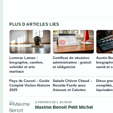
PLUS D ARTICLES LIES
Lorenzo Lamas :
Certificat de situation
Austin But
biographie, carrière,
administrative : gratuit
biographie
sobriété et arts
et obligatoire
santé et c
martiaux
Pays de Cassel – Guide
Salade Chèvre Chaud –
Dieux grec
Complet Visites Histoire
Recette Facile avec
complète,
2025
Astuces et Calories
équivalen
A PROPOS DE L AUTEUR
Maxime Benoit Petit Michel