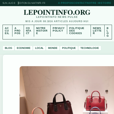
SUN, AUG 9
EDITION DU MATIN
FR-FR
A PROPOS
CONTACT
NOTRE HISTOIRE
LEPOINTINFO.ORG
LEPOINTINFO NEWS PULSE
MIS A JOUR 08:18
16 ARTICLES AUJOURD HUI
AC
A
CO
NOTRE
PRIVACY
POLITIQUE
NEWS
B
CU
PRO
NTA
HISTOIR
POLICY
DES
LETTE
L
EIL
POS
CT
E
COOKIES
R
O
G
BLOG
ECONOMIE
LOCAL
MONDE
POLITIQUE
TECHNOLOGIE