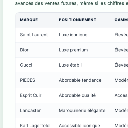
avancés des ventes futures, même si les chiffres e
MARQUE
POSITIONNEMENT
GAMME
Saint Laurent
Luxe iconique
Élevé
Dior
Luxe premium
Élevé
Gucci
Luxe établi
Élevé
PIECES
Abordable tendance
Modér
Esprit Cuir
Abordable qualité
Acces
Lancaster
Maroquinerie élégante
Modér
Karl Lagerfeld
Accessible iconique
Modér