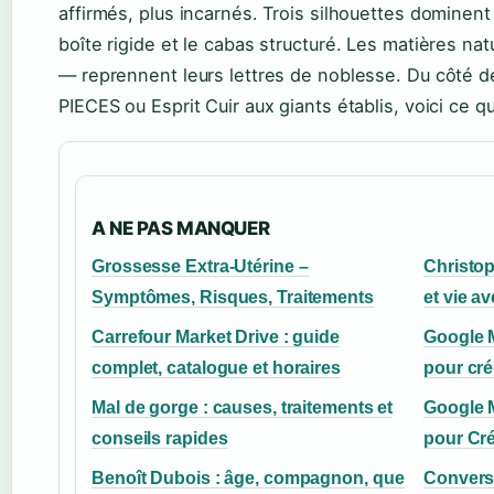
affirmés, plus incarnés. Trois silhouettes dominent 
boîte rigide et le cabas structuré. Les matières natu
— reprennent leurs lettres de noblesse. Du côté
PIECES ou Esprit Cuir aux giants établis, voici ce qu’
A NE PAS MANQUER
Grossesse Extra-Utérine –
Christo
Symptômes, Risques, Traitements
et vie a
Carrefour Market Drive : guide
Google M
complet, catalogue et horaires
pour cré
Mal de gorge : causes, traitements et
Google M
conseils rapides
pour Cré
Benoît Dubois : âge, compagnon, que
Converse