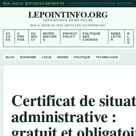
A PROPOS
CONTACT
NOTRE HISTOIRE
MON, AUG 10
EDITION DU MATIN
FR-FR
LEPOINTINFO.ORG
LEPOINTINFO NEWS PULSE
MIS A JOUR 02:13
16 ARTICLES AUJOURD HUI
AC
A
CO
NOTRE
PRIVACY
POLITIQUE
NEWS
B
CU
PRO
NTA
HISTOIR
POLICY
DES
LETTE
L
EIL
POS
CT
E
COOKIES
R
O
G
BLOG
ECONOMIE
LOCAL
MONDE
POLITIQUE
TECHNOLOGIE
Certificat de situa
administrative :
gratuit et obligatoi