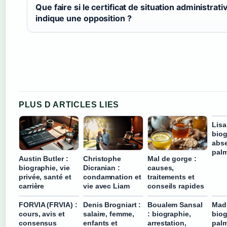
Que faire si le certificat de situation administrati
indique une opposition ?
PLUS D ARTICLES LIES
Lisa
biog
abse
pal
Austin Butler :
Christophe
Mal de gorge :
biographie, vie
Dicranian :
causes,
privée, santé et
condamnation et
traitements et
carrière
vie avec Liam
conseils rapides
FORVIA (FRVIA) :
Denis Brogniart :
Boualem Sansal
Mad
cours, avis et
salaire, femme,
: biographie,
biog
consensus
enfants et
arrestation,
palm