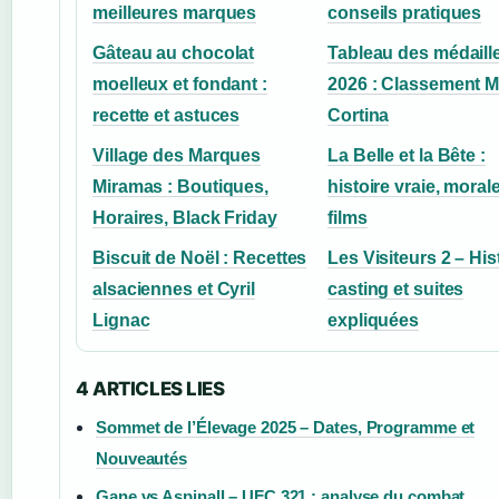
meilleures marques
conseils pratiques
Gâteau au chocolat
Tableau des médaill
moelleux et fondant :
2026 : Classement M
recette et astuces
Cortina
Village des Marques
La Belle et la Bête :
Miramas : Boutiques,
histoire vraie, morale
Horaires, Black Friday
films
Biscuit de Noël : Recettes
Les Visiteurs 2 – His
alsaciennes et Cyril
casting et suites
Lignac
expliquées
4 ARTICLES LIES
Sommet de l’Élevage 2025 – Dates, Programme et
Nouveautés
Gane vs Aspinall – UFC 321 : analyse du combat