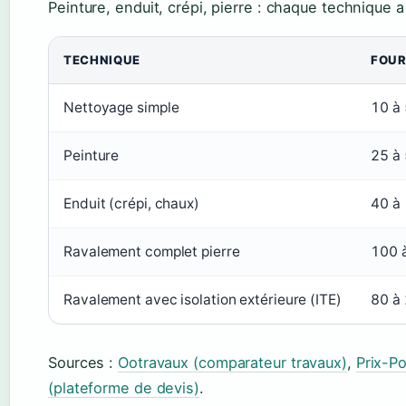
Peinture, enduit, crépi, pierre : chaque technique a
TECHNIQUE
FOUR
Nettoyage simple
10 à 
Peinture
25 à 
Enduit (crépi, chaux)
40 à
Ravalement complet pierre
100 
Ravalement avec isolation extérieure (ITE)
80 à
Sources :
Ootravaux (comparateur travaux)
,
Prix-Po
(plateforme de devis)
.