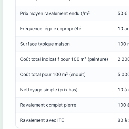
Prix moyen ravalement enduit/m²
50 €
Fréquence légale copropriété
10 a
Surface typique maison
100 
Coût total indicatif pour 100 m² (peinture)
2 20
Coût total pour 100 m² (enduit)
5 00
Nettoyage simple (prix bas)
10 à 
Ravalement complet pierre
100 
Ravalement avec ITE
80 à