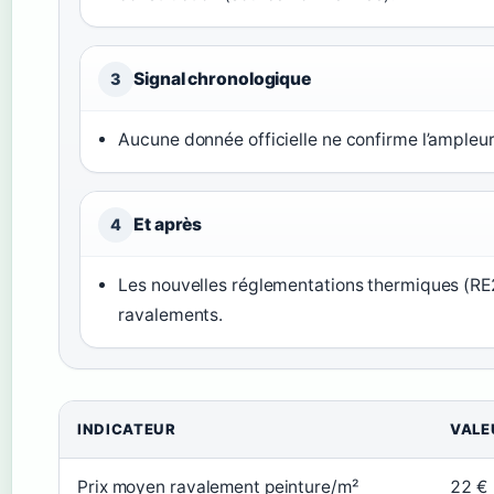
Signal chronologique
3
Aucune donnée officielle ne confirme l’ampleu
Et après
4
Les nouvelles réglementations thermiques (RE20
ravalements.
INDICATEUR
VALE
Prix moyen ravalement peinture/m²
22 €