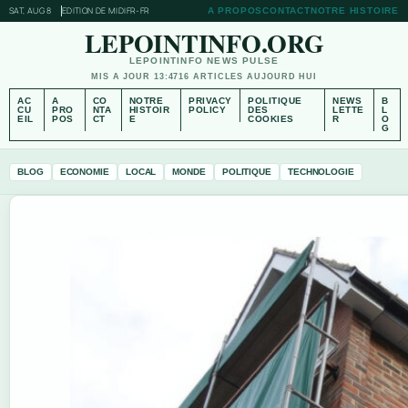
SAT, AUG 8
EDITION DE MIDI
FR-FR
A PROPOS
CONTACT
NOTRE HISTOIRE
LEPOINTINFO.ORG
LEPOINTINFO NEWS PULSE
MIS A JOUR 13:47
16 ARTICLES AUJOURD HUI
AC
A
CO
NOTRE
PRIVACY
POLITIQUE
NEWS
B
CU
PRO
NTA
HISTOIR
POLICY
DES
LETTE
L
EIL
POS
CT
E
COOKIES
R
O
G
BLOG
ECONOMIE
LOCAL
MONDE
POLITIQUE
TECHNOLOGIE