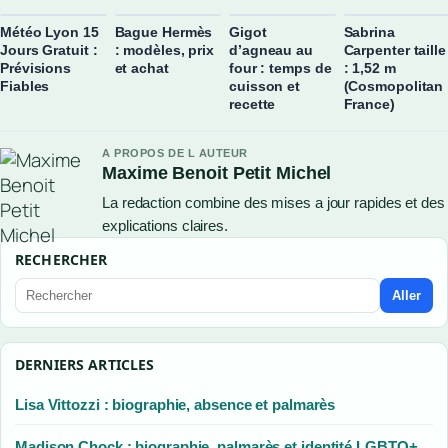
Météo Lyon 15
Bague Hermès
Gigot
Sabrina
Jours Gratuit :
: modèles, prix
d’agneau au
Carpenter taille
Prévisions
et achat
four : temps de
: 1,52 m
Fiables
cuisson et
(Cosmopolitan
recette
France)
A PROPOS DE L AUTEUR
Maxime Benoit Petit Michel
La redaction combine des mises a jour rapides et des
explications claires.
RECHERCHER
Aller
DERNIERS ARTICLES
Lisa Vittozzi : biographie, absence et palmarès
Madison Chock : biographie, palmarès et identité LGBTQ+