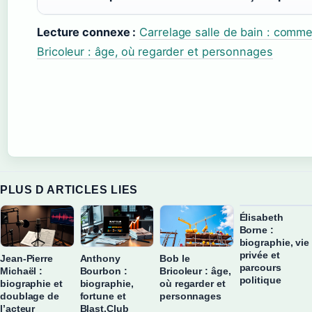
Lecture connexe :
Carrelage salle de bain : commen
Bricoleur : âge, où regarder et personnages
PLUS D ARTICLES LIES
Élisabeth
Borne :
biographie, vie
privée et
Jean-Pierre
Anthony
Bob le
parcours
Michaël :
Bourbon :
Bricoleur : âge,
politique
biographie et
biographie,
où regarder et
doublage de
fortune et
personnages
l’acteur
Blast.Club