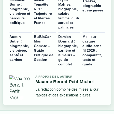
Tracker,
Borne :
Tempête
Mahrez
biographie
biographie,
Nils :
biographie,
et vie privée
vie privée et
Trajectoire
salaire,
parcours
et Alertes
femme, club
politique
France
actuel et
palmarès
Austin
BlaBlaCar
Damien
Meilleur
Butler :
Mon
Bonnard :
casque
biographie,
Compte –
biographie,
audio sans
vie privée,
Guide
carrière et
fil 2026 :
santé et
Pratique de
rumeurs –
comparatif,
carrière
Gestion
guide
tests et
complet
guide
A PROPOS DE L AUTEUR
Maxime Benoit Petit Michel
La redaction combine des mises a jour
rapides et des explications claires.