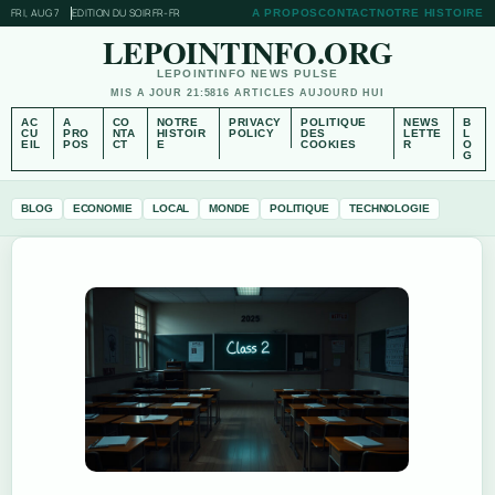
FRI, AUG 7
EDITION DU SOIR
FR-FR
A PROPOS
CONTACT
NOTRE HISTOIRE
LEPOINTINFO.ORG
LEPOINTINFO NEWS PULSE
MIS A JOUR 21:58
16 ARTICLES AUJOURD HUI
AC
A
CO
NOTRE
PRIVACY
POLITIQUE
NEWS
B
CU
PRO
NTA
HISTOIR
POLICY
DES
LETTE
L
EIL
POS
CT
E
COOKIES
R
O
G
BLOG
ECONOMIE
LOCAL
MONDE
POLITIQUE
TECHNOLOGIE