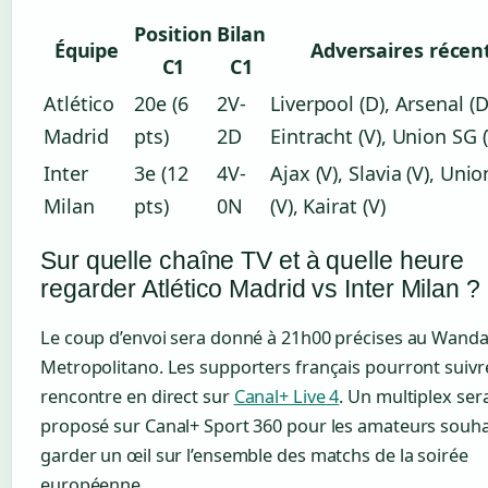
Position
Bilan
Équipe
Adversaires récen
C1
C1
Atlético
20e (6
2V-
Liverpool (D), Arsenal (D
Madrid
pts)
2D
Eintracht (V), Union SG (
Inter
3e (12
4V-
Ajax (V), Slavia (V), Uni
Milan
pts)
0N
(V), Kairat (V)
Sur quelle chaîne TV et à quelle heure
regarder Atlético Madrid vs Inter Milan ?
Le coup d’envoi sera donné à 21h00 précises au Wand
Metropolitano. Les supporters français pourront suivre
rencontre en direct sur
Canal+ Live 4
. Un multiplex ser
proposé sur Canal+ Sport 360 pour les amateurs souha
garder un œil sur l’ensemble des matchs de la soirée
européenne.