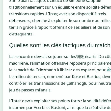
Sur le plan tactique, l’Atlético de Simeone s’appuie
traditionnellement sur un équilibre entre solidité défen
transitions rapides. L’Inter, avec son dispositif à trois
défenseurs, cherche à exploiter le surnombre au milie
terrain grâce à l’apport offensif de ses ailiers et de so
d’attaquants.
Quelles sont les clés tactiques du match
La rencontre devrait se jouer sur les细微 écarts. Du côt
madrilène, l’animation offensive reposera principalem
la capacité de Griezmann à libérer des espaces pour
Ál
Le milieu de terrain, emmené par Koke et Barrios, devr
contrôler les transmissions de Çalhanoğlu pour neutral
jeu de passes milanais.
L’Inter devra exploiter ses points forts : la solidité défe
incarnée par Acerbi et Bastoni, ainsi que la créativité d