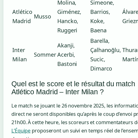
Molina,
Simeone,
Atlético
Giménez,
Barrios,
Álvare
Musso
Madrid
Hancko,
Koke,
Griez
Ruggeri
Baena
Barella,
Akanji,
Inter
Çalhanoğlu,
Thura
Sommer
Acerbi,
Milan
Sucic,
Martí
Bastoni
Dimarco
Quel est le score et le résultat du match
Atlético Madrid – Inter Milan ?
Le match se jouant le 26 novembre 2025, les informati
direct ne seront disponibles qu’après le coup d’envoi p
21h00. À cette heure, les scoreurs et commentateurs d
L’Équipe
proposeront un suivi en temps réel de l’ense