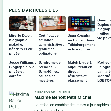
PLUS D ARTICLES LIES
Quentin
Dupieux
biograp
meilleur
Mireille Darc :
Certificat de
Jeux Gratuits
vie priv
biographie,
situation
en Ligne : Sans
maladie,
administrative :
Téléchargement
héritiers et vie
gratuit et
ni Inscription
privée
obligatoire
Jesse Williams :
Syndrome de
Match Ligue 1
Madiso
Biographie, vie
Stendhal –
aujourd’hui en
: biogra
privée et
Symptômes,
direct :
palmarè
carrière
causes et
résultats et
identité
mystères
classement
LGBTQ
A PROPOS DE L AUTEUR
Maxime Benoit Petit Michel
La redaction combine des mises a jour rapides 
explications claires.