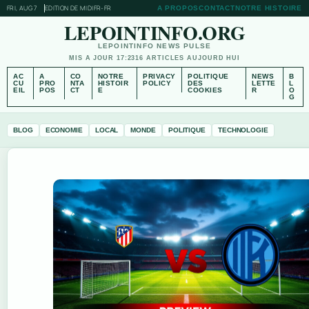
FRI, AUG 7
EDITION DE MIDI
FR-FR
A PROPOS
CONTACT
NOTRE HISTOIRE
LEPOINTINFO.ORG
LEPOINTINFO NEWS PULSE
MIS A JOUR 17:23
16 ARTICLES AUJOURD HUI
AC
A
CO
NOTRE
PRIVACY
POLITIQUE
NEWS
B
CU
PRO
NTA
HISTOIR
POLICY
DES
LETTE
L
EIL
POS
CT
E
COOKIES
R
O
G
BLOG
ECONOMIE
LOCAL
MONDE
POLITIQUE
TECHNOLOGIE