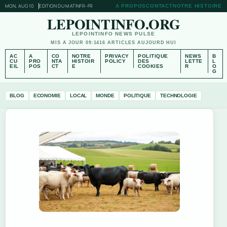
MON, AUG 10
EDITION DU MATIN
FR-FR
A PROPOS
CONTACT
NOTRE HISTOIRE
LEPOINTINFO.ORG
LEPOINTINFO NEWS PULSE
MIS A JOUR 09:14
16 ARTICLES AUJOURD HUI
AC
A
CO
NOTRE
PRIVACY
POLITIQUE
NEWS
B
CU
PRO
NTA
HISTOIR
POLICY
DES
LETTE
L
EIL
POS
CT
E
COOKIES
R
O
G
BLOG
ECONOMIE
LOCAL
MONDE
POLITIQUE
TECHNOLOGIE