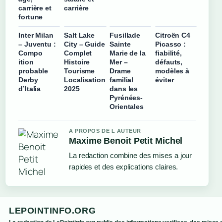
carrière et
carrière
fortune
Inter Milan
Salt Lake
Fusillade
Citroën C4
– Juventu :
City – Guide
Sainte
Picasso :
Compo
Complet
Marie de la
fiabilité,
ition
Histoire
Mer –
défauts,
probable
Tourisme
Drame
modèles à
Derby
Localisation
familial
éviter
d’Italia
2025
dans les
Pyrénées-
Orientales
A PROPOS DE L AUTEUR
Maxime Benoit Petit Michel
La redaction combine des mises a jour
rapides et des explications claires.
LEPOINTINFO.ORG