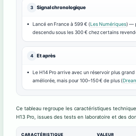
Signal chronologique
3
Lancé en France à 599 € (
Les Numériques
) — 
descendu sous les 300 € chez certains revend
Et après
4
Le H14 Pro arrive avec un réservoir plus gran
améliorée, mais pour 100–150 € de plus (
Dream
Ce tableau regroupe les caractéristiques techniqu
H13 Pro, issues des tests en laboratoire et des do
Fiche technique du Dreame H13 Pro
CARACTÉRISTIQUE
VALEUR