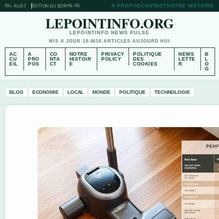
FRI, AUG 7
EDITION DU SOIR
FR-FR
A PROPOS
CONTACT
NOTRE HISTOIRE
LEPOINTINFO.ORG
LEPOINTINFO NEWS PULSE
MIS A JOUR 19:46
16 ARTICLES AUJOURD HUI
AC
A
CO
NOTRE
PRIVACY
POLITIQUE
NEWS
B
CU
PRO
NTA
HISTOIR
POLICY
DES
LETTE
L
EIL
POS
CT
E
COOKIES
R
O
G
BLOG
ECONOMIE
LOCAL
MONDE
POLITIQUE
TECHNOLOGIE