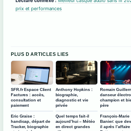
Lecture connexe :
Meilleur casque audio sans fil 20
prix et performances
PLUS D ARTICLES LIES
SFR.fr Espace Client
Anthony Hopkins :
Romain Guillerm
Factures : accès,
biographie,
danseur électro
consultation et
diagnostic et vie
champion et bi
paiement
privée
père
Eric Graise :
Quel temps fait-il
François-Marie
handicap, départ de
aujourd’hui – Météo
Banier: que dev
Tracker, biographie
en direct grandes
il après l’affaire