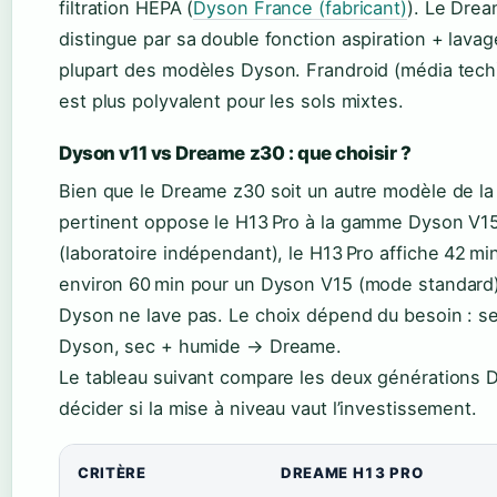
filtration HEPA (
Dyson France (fabricant)
). Le Dre
distingue par sa double fonction aspiration + lavag
plupart des modèles Dyson. Frandroid (média tech)
est plus polyvalent pour les sols mixtes.
Dyson v11 vs Dreame z30 : que choisir ?
Bien que le Dreame z30 soit un autre modèle de la
pertinent oppose le H13 Pro à la gamme Dyson V1
(laboratoire indépendant), le H13 Pro affiche 42 m
environ 60 min pour un Dyson V15 (mode standard)
Dyson ne lave pas. Le choix dépend du besoin : 
Dyson, sec + humide → Dreame.
Le tableau suivant compare les deux générations 
décider si la mise à niveau vaut l’investissement.
Comparaison Dreame H13 Pro vs H14 Pro
CRITÈRE
DREAME H13 PRO