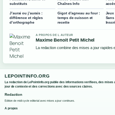
substituts
Chaînes Info
accè
J’aurai ou j’aurais :
Gigot d’agneau au four :
Jeux 
différence et règles
temps de cuisson et
Sans
d’orthographe
recette
Inscr
A PROPOS DE L AUTEUR
Maxime Benoit Petit Michel
La redaction combine des mises a jour rapides et
LEPOINTINFO.ORG
La redaction de LePointinfo.org publie des informations verifiees, des mises 
jour de contexte et des corrections avec des sources claires.
Redaction
Edition de midi cycle editorial avec mises a jour continues.
A propos