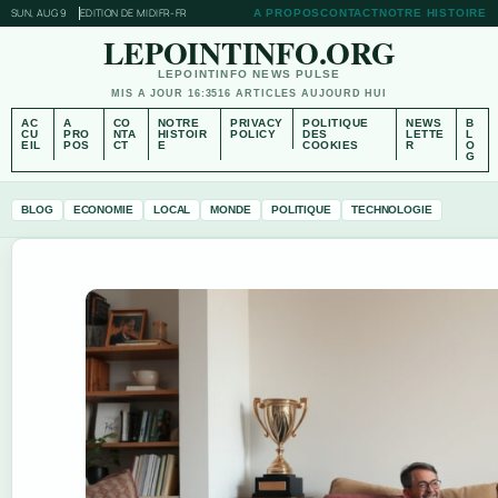
SUN, AUG 9
EDITION DE MIDI
FR-FR
A PROPOS
CONTACT
NOTRE HISTOIRE
LEPOINTINFO.ORG
LEPOINTINFO NEWS PULSE
MIS A JOUR 16:35
16 ARTICLES AUJOURD HUI
AC
A
CO
NOTRE
PRIVACY
POLITIQUE
NEWS
B
CU
PRO
NTA
HISTOIR
POLICY
DES
LETTE
L
EIL
POS
CT
E
COOKIES
R
O
G
BLOG
ECONOMIE
LOCAL
MONDE
POLITIQUE
TECHNOLOGIE