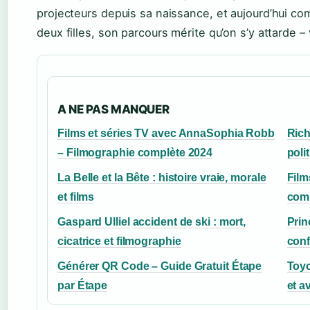
projecteurs depuis sa naissance, et aujourd’hui 
deux filles, son parcours mérite qu’on s’y attarde – v
A NE PAS MANQUER
Films et séries TV avec AnnaSophia Robb
Rich
– Filmographie complète 2024
poli
La Belle et la Bête : histoire vraie, morale
Film
et films
comp
Gaspard Ulliel accident de ski : mort,
Prin
cicatrice et filmographie
conf
Générer QR Code – Guide Gratuit Étape
Toyo
par Étape
et a