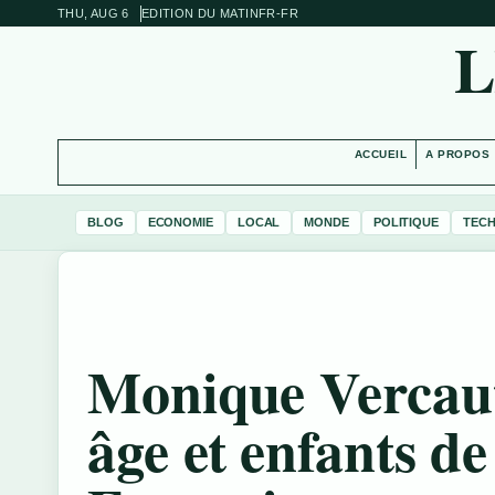
THU, AUG 6
EDITION DU MATIN
FR-FR
L
ACCUEIL
A PROPOS
BLOG
ECONOMIE
LOCAL
MONDE
POLITIQUE
TEC
Monique Vercaut
âge et enfants de