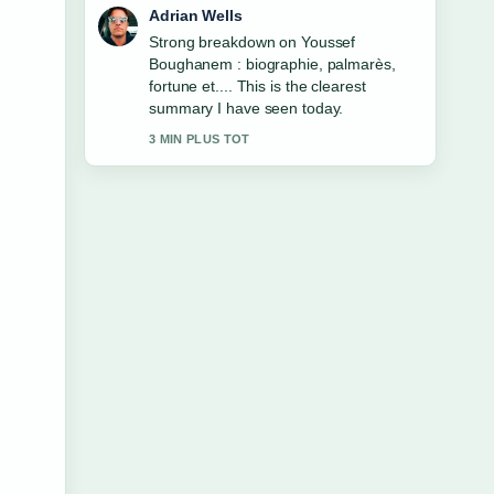
Sara Lind
Following Lisa Vittozzi : biographie,
absence et palmarès closely -
appreciate the balanced tone here.
5 MIN PLUS TOT