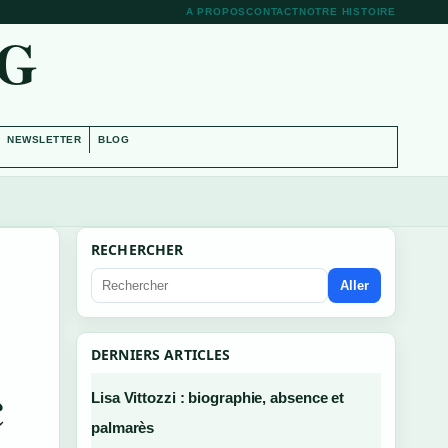
A PROPOS
CONTACT
NOTRE HISTOIRE
RG
NEWSLETTER
BLOG
RECHERCHER
Aller
DERNIERS ARTICLES
c
Lisa Vittozzi : biographie, absence et
palmarès