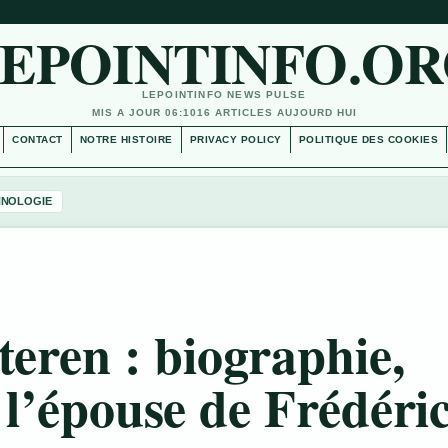
EPOINTINFO.O
LEPOINTINFO NEWS PULSE
MIS A JOUR 06:10
16 ARTICLES AUJOURD HUI
CONTACT
NOTRE HISTOIRE
PRIVACY POLICY
POLITIQUE DES COOKIES
HNOLOGIE
eren : biographie,
 l’épouse de Frédéri