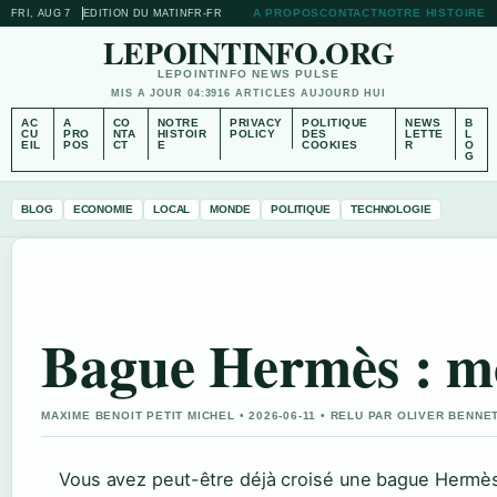
A PROPOS
CONTACT
NOTRE HISTOIRE
FRI, AUG 7
EDITION DU MATIN
FR-FR
LEPOINTINFO.ORG
LEPOINTINFO NEWS PULSE
MIS A JOUR 04:39
16 ARTICLES AUJOURD HUI
AC
A
CO
NOTRE
PRIVACY
POLITIQUE
NEWS
B
CU
PRO
NTA
HISTOIR
POLICY
DES
LETTE
L
EIL
POS
CT
E
COOKIES
R
O
G
BLOG
ECONOMIE
LOCAL
MONDE
POLITIQUE
TECHNOLOGIE
Bague Hermès : mod
MAXIME BENOIT PETIT MICHEL • 2026-06-11 • RELU PAR OLIVER BENNE
Vous avez peut-être déjà croisé une bague Hermès 