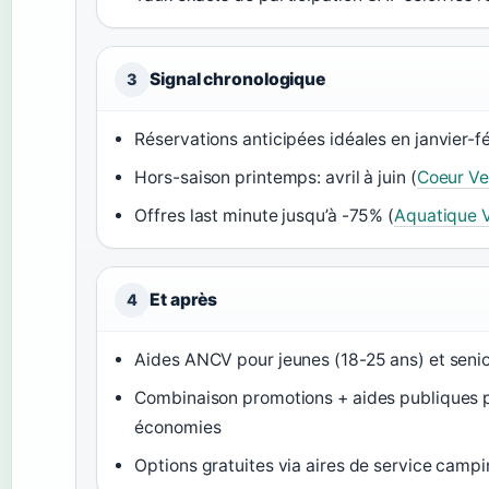
Signal chronologique
3
Réservations anticipées idéales en janvier-fé
Hors-saison printemps: avril à juin (
Coeur V
Offres last minute jusqu’à -75% (
Aquatique 
Et après
4
Aides ANCV pour jeunes (18-25 ans) et seni
Combinaison promotions + aides publiques 
économies
Options gratuites via aires de service camp