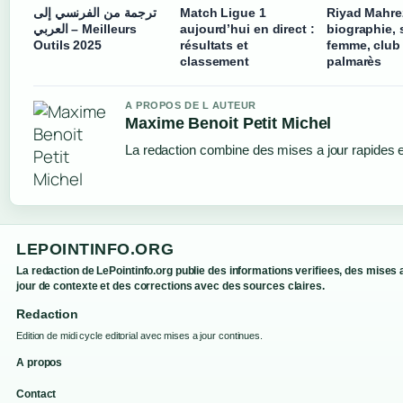
ترجمة من الفرنسي إلى
Match Ligue 1
Riyad Mahre
العربي – Meilleurs
aujourd’hui en direct :
biographie, s
Outils 2025
résultats et
femme, club 
classement
palmarès
A PROPOS DE L AUTEUR
Maxime Benoit Petit Michel
La redaction combine des mises a jour rapides et
LEPOINTINFO.ORG
La redaction de LePointinfo.org publie des informations verifiees, des mises 
jour de contexte et des corrections avec des sources claires.
Redaction
Edition de midi cycle editorial avec mises a jour continues.
A propos
Contact