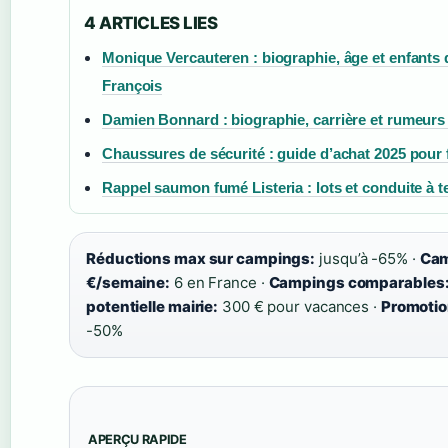
4 ARTICLES LIES
Monique Vercauteren : biographie, âge et enfants 
François
Damien Bonnard : biographie, carrière et rumeurs
Chaussures de sécurité : guide d’achat 2025 pou
Rappel saumon fumé Listeria : lots et conduite à t
Réductions max sur campings:
jusqu’à -65% ·
Cam
€/semaine:
6 en France ·
Campings comparables
potentielle mairie:
300 € pour vacances ·
Promotio
-50%
APERÇU RAPIDE