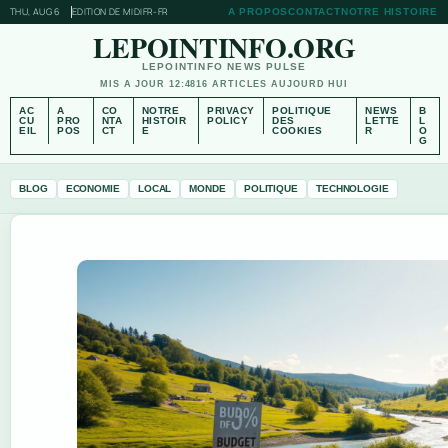
THU, AUG 6
EDITION DE MIDI
FR-FR
A PROPOS
CONTACT
NOTRE HISTOIRE
LEPOINTINFO.ORG
LEPOINTINFO NEWS PULSE
MIS A JOUR 12:48
16 ARTICLES AUJOURD HUI
AC
A
CO
NOTRE
PRIVACY
POLITIQUE
NEWS
B
CU
PRO
NTA
HISTOIR
POLICY
DES
LETTE
L
EIL
POS
CT
E
COOKIES
R
O
G
BLOG
ECONOMIE
LOCAL
MONDE
POLITIQUE
TECHNOLOGIE