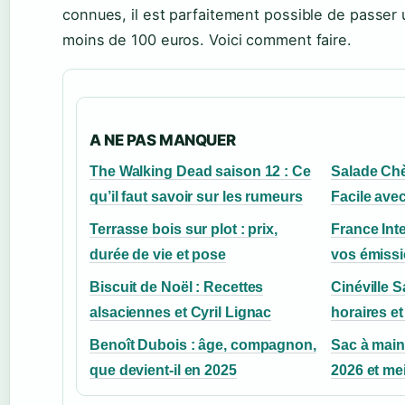
connues, il est parfaitement possible de passer
moins de 100 euros. Voici comment faire.
A NE PAS MANQUER
The Walking Dead saison 12 : Ce
Salade Ch
qu’il faut savoir sur les rumeurs
Facile ave
Terrasse bois sur plot : prix,
France Int
durée de vie et pose
vos émissi
Biscuit de Noël : Recettes
Cinéville Sa
alsaciennes et Cyril Lignac
horaires et
Benoît Dubois : âge, compagnon,
Sac à main
que devient-il en 2025
2026 et me