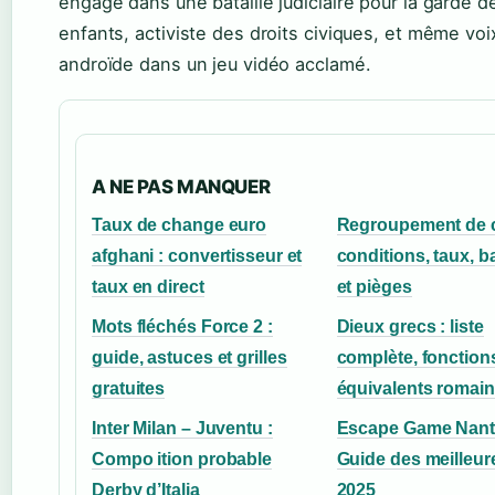
engagé dans une bataille judiciaire pour la garde d
enfants, activiste des droits civiques, et même voi
androïde dans un jeu vidéo acclamé.
A NE PAS MANQUER
Taux de change euro
Regroupement de cr
afghani : convertisseur et
conditions, taux, 
taux en direct
et pièges
Mots fléchés Force 2 :
Dieux grecs : liste
guide, astuces et grilles
complète, fonctions
gratuites
équivalents romai
Inter Milan – Juventu :
Escape Game Nant
Compo ition probable
Guide des meilleur
Derby d’Italia
2025