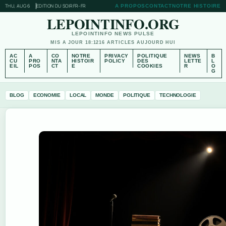
THU, AUG 6
EDITION DU SOIR
FR-FR
A PROPOS
CONTACT
NOTRE HISTOIRE
LEPOINTINFO.ORG
LEPOINTINFO NEWS PULSE
MIS A JOUR 18:12
16 ARTICLES AUJOURD HUI
AC
A
CO
NOTRE
PRIVACY
POLITIQUE
NEWS
B
CU
PRO
NTA
HISTOIR
POLICY
DES
LETTE
L
EIL
POS
CT
E
COOKIES
R
O
G
BLOG
ECONOMIE
LOCAL
MONDE
POLITIQUE
TECHNOLOGIE