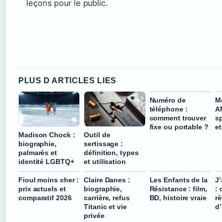
leçons pour le public.
PLUS D ARTICLES LIES
Numéro de
M
téléphone :
AM
comment trouver
s
fixe ou portable ?
e
Madison Chock :
Outil de
biographie,
sertissage :
palmarès et
définition, types
identité LGBTQ+
et utilisation
Fioul moins cher :
Claire Danes :
Les Enfants de la
J’
prix actuels et
biographie,
Résistance : film,
: 
comparatif 2026
carrière, refus
BD, histoire vraie
rè
Titanic et vie
d
privée