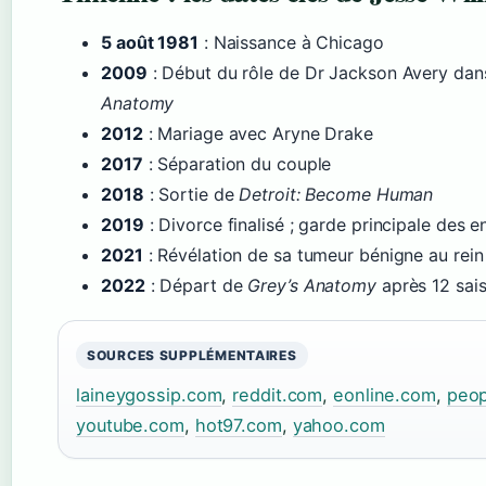
5 août 1981
: Naissance à Chicago
2009
: Début du rôle de Dr Jackson Avery da
Anatomy
2012
: Mariage avec Aryne Drake
2017
: Séparation du couple
2018
: Sortie de
Detroit: Become Human
2019
: Divorce finalisé ; garde principale des e
2021
: Révélation de sa tumeur bénigne au rein
2022
: Départ de
Grey’s Anatomy
après 12 sai
SOURCES SUPPLÉMENTAIRES
laineygossip.com
,
reddit.com
,
eonline.com
,
peo
youtube.com
,
hot97.com
,
yahoo.com