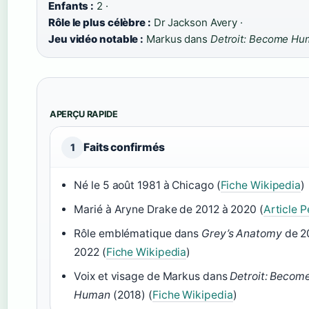
Enfants :
2 ·
Rôle le plus célèbre :
Dr Jackson Avery ·
Jeu vidéo notable :
Markus dans
Detroit: Become Hu
APERÇU RAPIDE
Faits confirmés
1
Né le 5 août 1981 à Chicago (
Fiche Wikipedia
)
Marié à Aryne Drake de 2012 à 2020 (
Article 
Rôle emblématique dans
Grey’s Anatomy
de 2
2022 (
Fiche Wikipedia
)
Voix et visage de Markus dans
Detroit: Becom
Human
(2018) (
Fiche Wikipedia
)