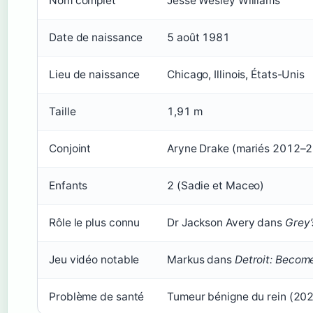
Nom complet
Jesse Wesley Williams
Date de naissance
5 août 1981
Lieu de naissance
Chicago, Illinois, États-Unis
Taille
1,91 m
Conjoint
Aryne Drake (mariés 2012–
Enfants
2 (Sadie et Maceo)
Rôle le plus connu
Dr Jackson Avery dans
Grey
Jeu vidéo notable
Markus dans
Detroit: Beco
Problème de santé
Tumeur bénigne du rein (20