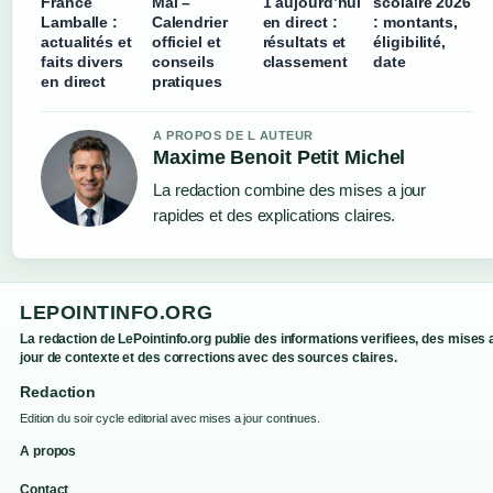
France
Mai –
1 aujourd’hui
scolaire 2026
Lamballe :
Calendrier
en direct :
: montants,
actualités et
officiel et
résultats et
éligibilité,
faits divers
conseils
classement
date
en direct
pratiques
A PROPOS DE L AUTEUR
Maxime Benoit Petit Michel
La redaction combine des mises a jour
rapides et des explications claires.
LEPOINTINFO.ORG
La redaction de LePointinfo.org publie des informations verifiees, des mises 
jour de contexte et des corrections avec des sources claires.
Redaction
Edition du soir cycle editorial avec mises a jour continues.
A propos
Contact