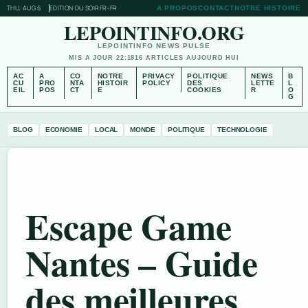
THU, AUG 6
EDITION DU SOIR
FR-FR
A PROPOS
CONTACT
NOTRE HISTOIRE
LEPOINTINFO.ORG
LEPOINTINFO NEWS PULSE
MIS A JOUR 22:18
16 ARTICLES AUJOURD HUI
AC
A
CO
NOTRE
PRIVACY
POLITIQUE
NEWS
B
CU
PRO
NTA
HISTOIR
POLICY
DES
LETTE
L
EIL
POS
CT
E
COOKIES
R
O
G
BLOG
ECONOMIE
LOCAL
MONDE
POLITIQUE
TECHNOLOGIE
Escape Game
Nantes – Guide
des meilleures