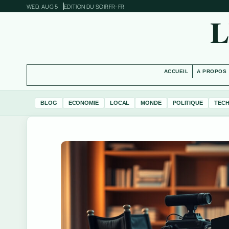
WED, AUG 5
EDITION DU SOIR
FR-FR
L
ACCUEIL
A PROPOS
BLOG
ECONOMIE
LOCAL
MONDE
POLITIQUE
TEC