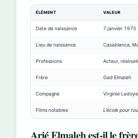
ÉLÉMENT
VALEUR
Fiche
Date de naissance
7 janvier 1975
récapitulative
d’Arié
Lieu de naissance
Casablanca, M
Elmaleh
Professions
Acteur, réalisa
Frère
Gad Elmaleh
Compagne
Virginie Ledoy
Films notables
L’école pour to
Arié Elmaleh est-il le frè