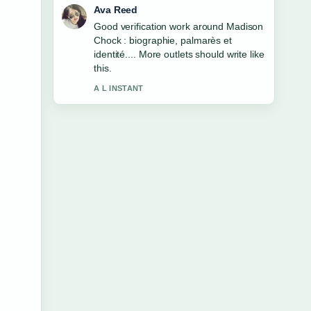
Jonas Berg
Strong breakdown on Youssef
Boughanem : biographie, palmarès,
fortune et.... This is the clearest
summary I have seen today.
3 MIN PLUS TOT