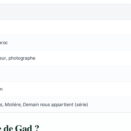
aroc
teur, photographe
en
us
,
Molière
,
Demain nous appartient
(série)
re de Gad ?