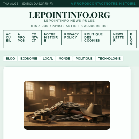
THU, AUG 6
EDITION DU SOIR
FR-FR
A PROPOS
CONTACT
NOTRE HISTOIRE
LEPOINTINFO.ORG
LEPOINTINFO NEWS PULSE
MIS A JOUR 23:05
16 ARTICLES AUJOURD HUI
AC
A
CO
NOTRE
PRIVACY
POLITIQUE
NEWS
B
CU
PRO
NTA
HISTOIR
POLICY
DES
LETTE
L
EIL
POS
CT
E
COOKIES
R
O
G
BLOG
ECONOMIE
LOCAL
MONDE
POLITIQUE
TECHNOLOGIE