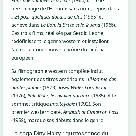
Pour une poignée de dollars
(1964) lance le
personnage de l’Homme sans nom, repris dans
…Et pour quelques dollars de plus
(1965) et
achevé dans
Le Bon, la Brute et le Truand
(1966).
Ces trois films, réalisés par Sergio Leone,
redéfinissent le genre western et installent
l’acteur comme nouvelle icône du cinéma
européen.
Sa filmographie western complète inclut
également des titres américains :
L’Homme des
hautes plaines
(1973),
Josey Wales hors-la-loi
(1976),
Pale Rider, le cavalier solitaire
(1985) et le
sommet critique
Impitoyable
(1992). Son
premier western daté,
Ambush at Cimarron Pass
(1958), marque ses débuts dans le genre.
La saga Dirty Harry : quintessence du