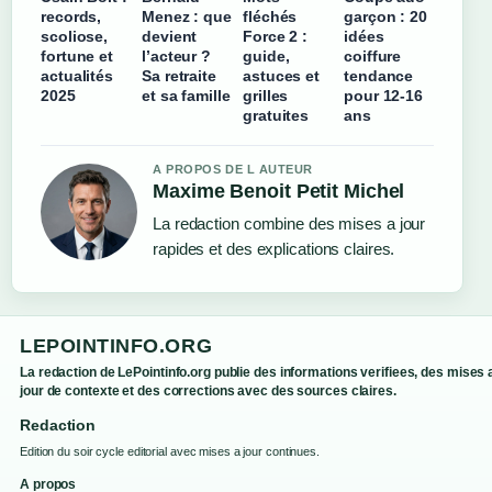
records,
Menez : que
fléchés
garçon : 20
scoliose,
devient
Force 2 :
idées
fortune et
l’acteur ?
guide,
coiffure
actualités
Sa retraite
astuces et
tendance
2025
et sa famille
grilles
pour 12-16
gratuites
ans
A PROPOS DE L AUTEUR
Maxime Benoit Petit Michel
La redaction combine des mises a jour
rapides et des explications claires.
LEPOINTINFO.ORG
La redaction de LePointinfo.org publie des informations verifiees, des mises 
jour de contexte et des corrections avec des sources claires.
Redaction
Edition du soir cycle editorial avec mises a jour continues.
A propos