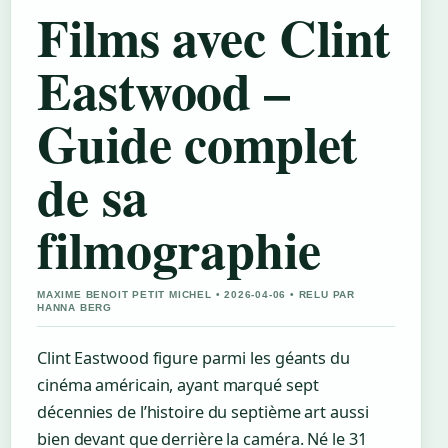
Films avec Clint
Eastwood –
Guide complet
de sa
filmographie
MAXIME BENOIT PETIT MICHEL • 2026-04-06 • RELU PAR
HANNA BERG
Clint Eastwood figure parmi les géants du
cinéma américain, ayant marqué sept
décennies de l’histoire du septième art aussi
bien devant que derrière la caméra. Né le
31