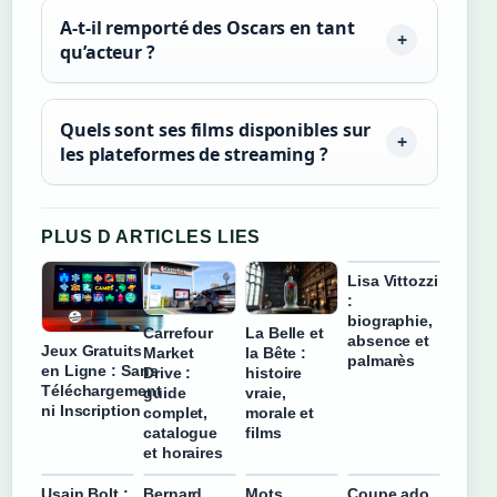
A-t-il remporté des Oscars en tant
qu’acteur ?
Quels sont ses films disponibles sur
les plateformes de streaming ?
PLUS D ARTICLES LIES
Lisa Vittozzi
:
biographie,
Carrefour
La Belle et
absence et
Jeux Gratuits
Market
la Bête :
palmarès
en Ligne : Sans
Drive :
histoire
Téléchargement
guide
vraie,
ni Inscription
complet,
morale et
catalogue
films
et horaires
Usain Bolt :
Bernard
Mots
Coupe ado