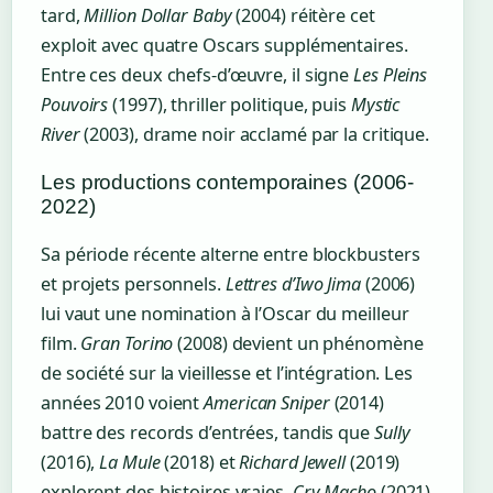
tard,
Million Dollar Baby
(2004) réitère cet
exploit avec quatre Oscars supplémentaires.
Entre ces deux chefs-d’œuvre, il signe
Les Pleins
Pouvoirs
(1997), thriller politique, puis
Mystic
River
(2003), drame noir acclamé par la critique.
Les productions contemporaines (2006-
2022)
Sa période récente alterne entre blockbusters
et projets personnels.
Lettres d’Iwo Jima
(2006)
lui vaut une nomination à l’Oscar du meilleur
film.
Gran Torino
(2008) devient un phénomène
de société sur la vieillesse et l’intégration. Les
années 2010 voient
American Sniper
(2014)
battre des records d’entrées, tandis que
Sully
(2016),
La Mule
(2018) et
Richard Jewell
(2019)
explorent des histoires vraies.
Cry Macho
(2021)