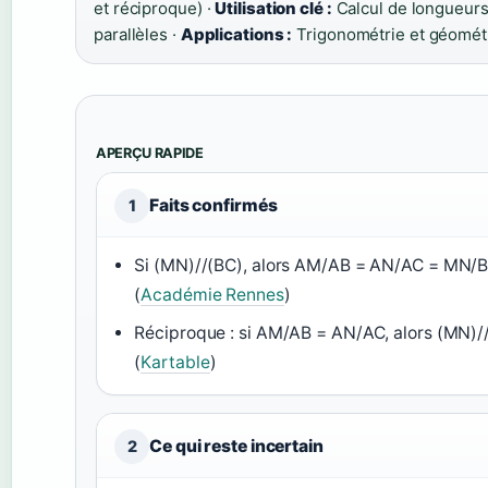
et réciproque) ·
Utilisation clé :
Calcul de longueurs
parallèles ·
Applications :
Trigonométrie et géomét
APERÇU RAPIDE
Faits confirmés
1
Si (MN)//(BC), alors AM/AB = AN/AC = MN/
(
Académie Rennes
)
Réciproque : si AM/AB = AN/AC, alors (MN)/
(
Kartable
)
Ce qui reste incertain
2