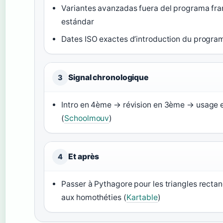
Variantes avanzadas fuera del programa fr
estándar
Dates ISO exactes d’introduction du prog
Signal chronologique
3
Intro en 4ème → révision en 3ème → usage 
(
Schoolmouv
)
Et après
4
Passer à Pythagore pour les triangles rectan
aux homothéties (
Kartable
)