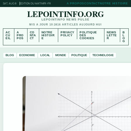
SAT, AUG 8
EDITION DU MATIN
FR-FR
A PROPOS
CONTACT
NOTRE HISTOIRE
LEPOINTINFO.ORG
LEPOINTINFO NEWS PULSE
MIS A JOUR 10:24
16 ARTICLES AUJOURD HUI
AC
A
CO
NOTRE
PRIVACY
POLITIQUE
NEWS
B
CU
PRO
NTA
HISTOIR
POLICY
DES
LETTE
L
EIL
POS
CT
E
COOKIES
R
O
G
BLOG
ECONOMIE
LOCAL
MONDE
POLITIQUE
TECHNOLOGIE