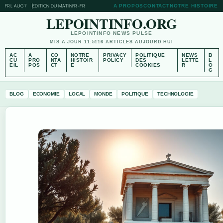
FRI, AUG 7
EDITION DU MATIN
FR-FR
A PROPOS
CONTACT
NOTRE HISTOIRE
LEPOINTINFO.ORG
LEPOINTINFO NEWS PULSE
MIS A JOUR 11:51
16 ARTICLES AUJOURD HUI
AC
A
CO
NOTRE
PRIVACY
POLITIQUE
NEWS
B
CU
PRO
NTA
HISTOIR
POLICY
DES
LETTE
L
EIL
POS
CT
E
COOKIES
R
O
G
BLOG
ECONOMIE
LOCAL
MONDE
POLITIQUE
TECHNOLOGIE