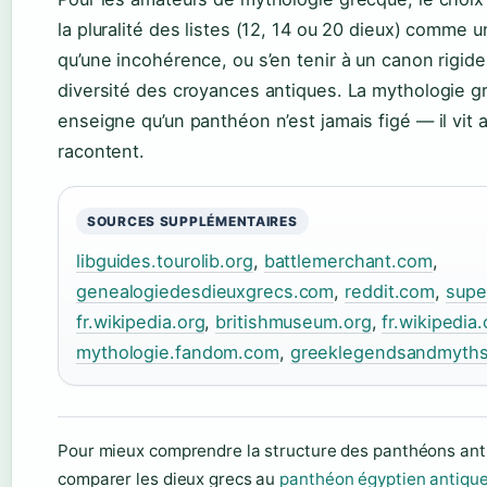
la pluralité des listes (12, 14 ou 20 dieux) comme u
qu’une incohérence, ou s’en tenir à un canon rigide q
diversité des croyances antiques. La mythologie 
enseigne qu’un panthéon n’est jamais figé — il vit 
racontent.
SOURCES SUPPLÉMENTAIRES
libguides.tourolib.org
,
battlemerchant.com
,
genealogiedesdieuxgrecs.com
,
reddit.com
,
super
fr.wikipedia.org
,
britishmuseum.org
,
fr.wikipedia.
mythologie.fandom.com
,
greeklegendsandmyth
Pour mieux comprendre la structure des panthéons ant
comparer les dieux grecs au
panthéon égyptien antiqu