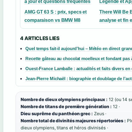
à jour et questions fréquentes
Légende et Ap
AMG GT 63 S : prix, specs et
There Will Be
comparaison vs BMW M8
analyse et fin 
4 ARTICLES LIES
Quel temps fait-il aujourd’hui – Météo en direct grand
Recette gâteau au chocolat moelleux et fondant pas 
Ouest-France Lamballe : actualités et faits divers en 
Jean-Pierre Michaël : biographie et doublage de l’ac
Nombre de dieux olympiens principaux :
12 (ou 14 se
Nombre de titans de première génération :
12 ·
Dieu suprême du panthéon grec :
Zeus ·
Nombre total de divinités majeures répertoriées :
Pl
dieux olympiens, titans et héros divinisés ·