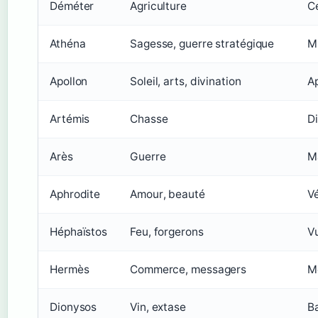
Déméter
Agriculture
C
Athéna
Sagesse, guerre stratégique
M
Apollon
Soleil, arts, divination
Ap
Artémis
Chasse
D
Arès
Guerre
M
Aphrodite
Amour, beauté
V
Héphaïstos
Feu, forgerons
V
Hermès
Commerce, messagers
M
Dionysos
Vin, extase
B