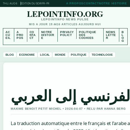
THU, AUG 6
EDITION DU SOIR
FR-FR
A PROPOS
CONTACT
NOTRE HISTOIRE
LEPOINTINFO.ORG
LEPOINTINFO NEWS PULSE
MIS A JOUR 19:44
16 ARTICLES AUJOURD HUI
AC
A
CO
NOTRE
PRIVACY
POLITIQUE
NEWS
B
CU
PRO
NTA
HISTOIR
POLICY
DES
LETTE
L
EIL
POS
CT
E
COOKIES
R
O
G
BLOG
ECONOMIE
LOCAL
MONDE
POLITIQUE
TECHNOLOGIE
MAXIME BENOIT PETIT MICHEL • 2026-04-07 • RELU PAR HANNA BERG
La traduction automatique entre le français et l’arabe