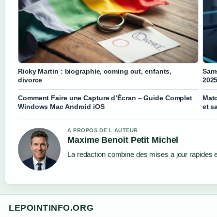
Ricky Martin : biographie, coming out, enfants,
Sams
divorce
202
Comment Faire une Capture d’Écran – Guide Complet
Matc
Windows Mac Android iOS
et s
A PROPOS DE L AUTEUR
Maxime Benoit Petit Michel
La redaction combine des mises a jour rapides et
LEPOINTINFO.ORG